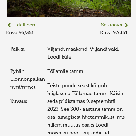
Edellinen
Seuraava
Kuva 95/351
Kuva 97/351
Paikka
Viljandi maakond, Viljandi vald,
Loodi küla
Pyhän
Tõllamäe tamm
luonnonpaikan
Teiste puude seast kõrgub
nimi/nimet
hiiglasena Tõllamäe tamm. Käisin
Kuvaus
seda pildistamas 9. septembril
2023. See 300- aastane tamm on
osa kunagisest hiietammikust, mis
hiljem muutus osaks Loodi
mõisniku poolt kujundatud