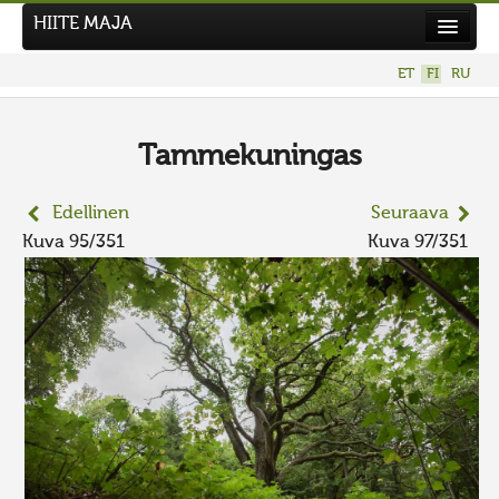
HIITE MAJA
Uutiset
ET
FI
RU
Kuvakilpailut
UUSI KUVAKILPAILU
Tammekuningas
Hiite kuvavõistlus 2026
Edellinen
Seuraava
AIEMMAT KILPAILUT
Kuva 95/351
Kuva 97/351