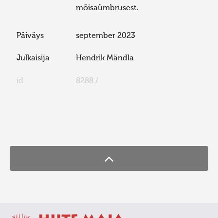
mõisaümbrusest.
Päiväys
september 2023
Julkaisija
Hendrik Mändla
id
8288 /
FaLang translation system by Faboba