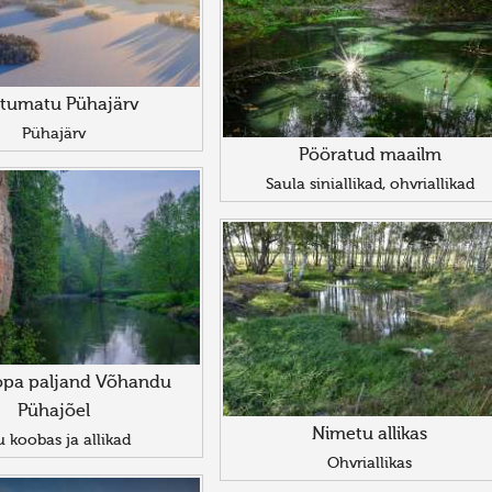
tumatu Pühajärv
Pühajärv
Pööratud maailm
Saula siniallikad, ohvriallikad
opa paljand Võhandu
Pühajõel
Nimetu allikas
 koobas ja allikad
Ohvriallikas