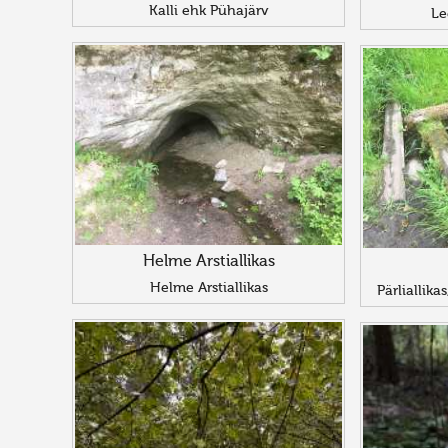
Kalli ehk Pühajärv
Le
Helme Arstiallikas
Helme Arstiallikas
Pärliallika