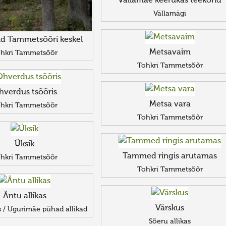
Vällamäe keerukas teekond
Vällamägi
id Tammetsõõri keskel
Metsavaim
hkri Tammetsõõr
Tohkri Tammetsõõr
hverdus tsõõris
Metsa vara
hkri Tammetsõõr
Tohkri Tammetsõõr
Üksik
Tammed ringis arutamas
hkri Tammetsõõr
Tohkri Tammetsõõr
Äntu allikas
Värskus
s / Ugurimäe pühad allikad
Sõeru allikas