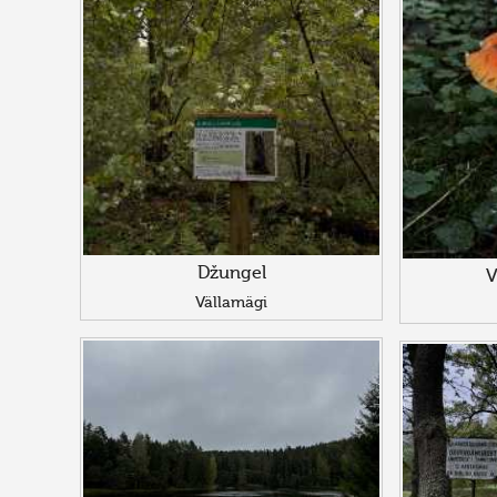
Džungel
V
Vällamägi