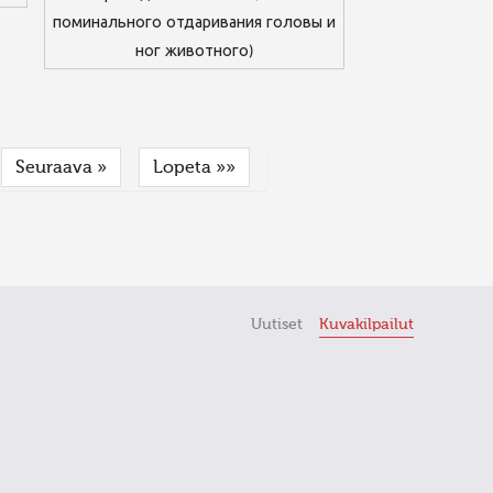
поминального отдаривания головы и
ног животного)
Seuraava »
Lopeta »»
Uutiset
Kuvakilpailut