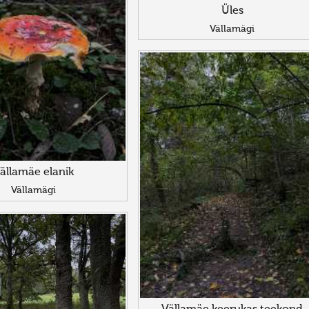
Üles
Vällamägi
ällamäe elanik
Vällamägi