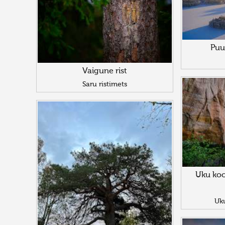
Puu
Vaigune rist
Saru ristimets
Uku ko
Uku