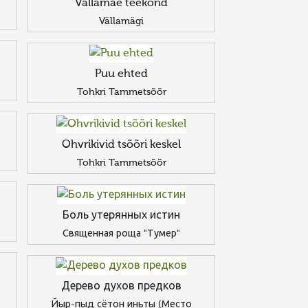
Vällamäe teekond
Vällamägi
Puu ehted
Tohkri Tammetsõõr
Ohvrikivid tsõõri keskel
Tohkri Tammetsõõr
Боль утерянных истин
Священная роща "Тумер"
Дерево духов предков
Йыр-пыд сётон иньты (Место