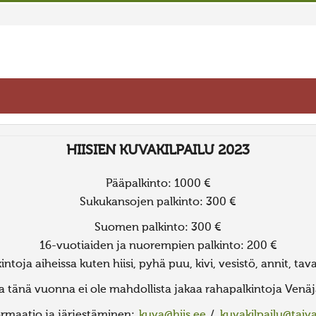
HIISIEN KUVAKILPAILU 2023
Pääpalkinto: 1000 €
Sukukansojen palkinto: 300 €
Suomen palkinto: 300 €
16-vuotiaiden ja nuorempien palkinto: 200 €
ntoja aiheissa kuten hiisi, pyhä puu, kivi, vesistö, annit, tava
a tänä vuonna ei ole mahdollista jakaa rahapalkintoja Venäjä
formaatio ja järjestäminen:
kuva@hiis.ee
/
kuvakilpailu@taiv