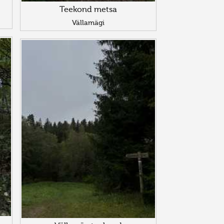
Teekond metsa
Vällamägi