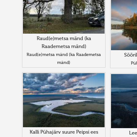
Raud(e)metsa mänd (ka
Raademetsa mänd)
Raud(e)metsa mänd (ka Raademetsa
Sõõri
mänd)
Pü
Kalli Pühajärv suure Peipsi ees
Lee