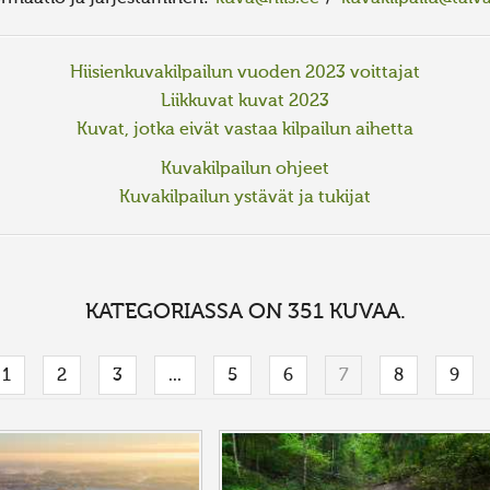
Hiisienkuvakilpailun vuoden 2023 voittajat
Liikkuvat kuvat 2023
Kuvat, jotka eivät vastaa kilpailun aihetta
Kuvakilpailun ohjeet
Kuvakilpailun ystävät ja tukijat
KATEGORIASSA ON 351 KUVAA.
1
2
3
...
5
6
7
8
9