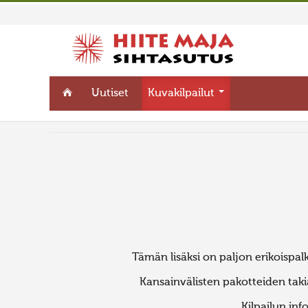
Uutiset
Kuvakilpailut
Tämän lisäksi on paljon erikoispalki
Kansainvälisten pakotteiden taki
Kilpailun in