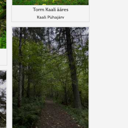
Torm Kaali ääres
Kaali Pühajärv