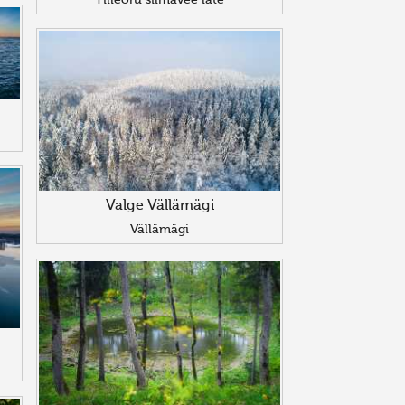
Tilleoru silmavee läte
Valge Vällämägi
Vällämägi