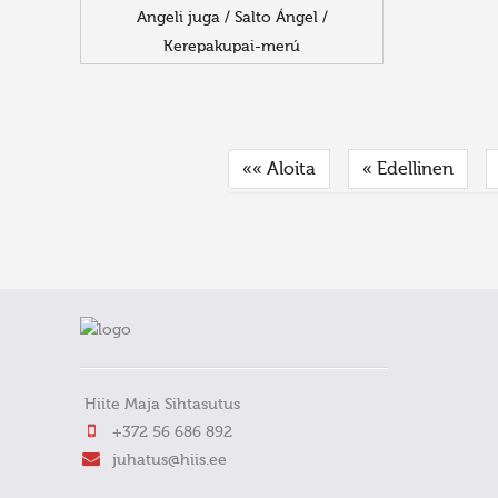
Angeli juga / Salto Ángel /
Kerepakupai-merú
«« Aloita
« Edellinen
FaLang translation system by Faboba
Hiite Maja Sihtasutus
+372 56 686 892
juhatus@hiis.ee