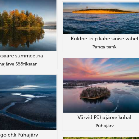
Kuldne triip kahe sinise vahel
Panga pank
ksaare sümmeetria
hajärve Sõõriksaar
Värvid Pühajärve kohal
Pühajärv
go ehk Pühajärv