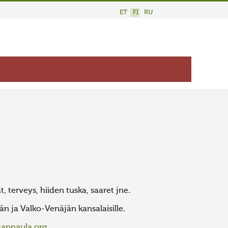
ET
FI
RU
t, terveys, hiiden tuska, saaret jne.
n ja Valko-Venäjän kansalaisille.
aannaula.org