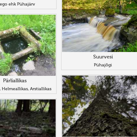
ego ehk Pühajärv
Suurvesi
Pühajõgi
Pärliallikas
s, Helmeallikas, Arstiallikas