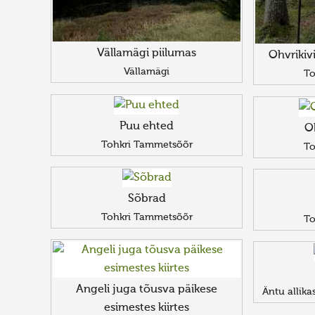
Vällamägi piilumas
Ohvrikiv
Vällamägi
To
Puu ehted
O
Tohkri Tammetsõõr
To
Sõbrad
Tohkri Tammetsõõr
To
Angeli juga tõusva päikese
Äntu allika
esimestes kiirtes