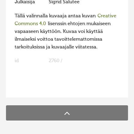
Julkaisija
Sigrid Salutee
Tällä valinnalla kuvaaja antaa kuvan
Creative
Commons 4.0
lisenssin ehtojen mukaiseen
vapaaseen käyttöön. Kuvaa voi käyttää
ilmaiseksi voittoa tavoittelemattomissa
tarkoituksissa ja kuvaajalle viitatessa.
id
2760 /
FaLang translation system by Faboba