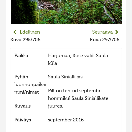
Edellinen
Seuraava
Kuva 295/706
Kuva 297/706
Paikka
Harjumaa, Kose vald, Saula
küla
Pyhän
Saula Siniallikas
luonnonpaikan
Pilt on tehtud septembri
nimi/nimet
hommikul Saula Siniallikate
Kuvaus
juures.
Päiväys
september 2016