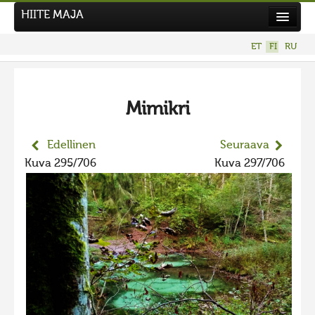
HIITE MAJA
Uutiset
ET
FI
RU
Kuvakilpailut
Mimikri
Edellinen
Seuraava
Kuva 295/706
Kuva 297/706