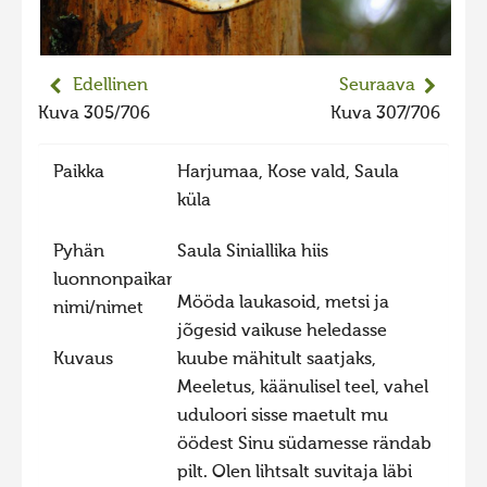
Edellinen
Seuraava
Kuva 305/706
Kuva 307/706
Paikka
Harjumaa, Kose vald, Saula
küla
Pyhän
Saula Siniallika hiis
luonnonpaikan
Mööda laukasoid, metsi ja
nimi/nimet
jõgesid vaikuse heledasse
Kuvaus
kuube mähitult saatjaks,
Meeletus, käänulisel teel, vahel
uduloori sisse maetult mu
öödest Sinu südamesse rändab
pilt. Olen lihtsalt suvitaja läbi