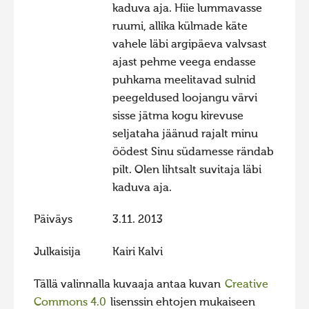
kaduva aja. Hiie lummavasse
ruumi, allika külmade käte
vahele läbi argipäeva valvsast
ajast pehme veega endasse
puhkama meelitavad sulnid
peegeldused loojangu värvi
sisse jätma kogu kirevuse
seljataha jäänud rajalt minu
öödest Sinu südamesse rändab
pilt. Olen lihtsalt suvitaja läbi
kaduva aja.
Päiväys
3.11. 2013
Julkaisija
Kairi Kalvi
Tällä valinnalla kuvaaja antaa kuvan
Creative
Commons 4.0
lisenssin ehtojen mukaiseen