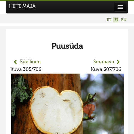
HIITE MAJA
Uutiset
ET
FI
RU
Kuvakilpailut
Puusüda
Edellinen
Seuraava
Kuva 305/706
Kuva 307/706