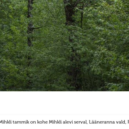
Mihkli tammik on kohe Mihkli alevi serval, Lääneranna vald