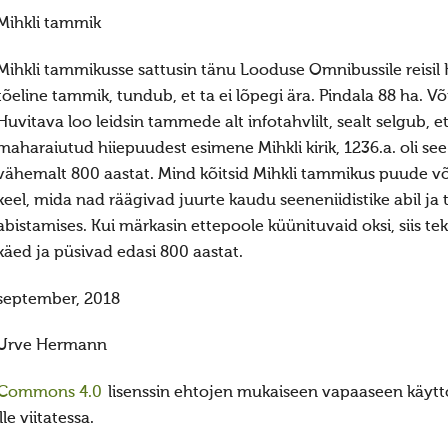
Mihkli tammik
Mihkli tammikusse sattusin tänu Looduse Omnibussile reisil 
tõeline tammik, tundub, et ta ei lõpegi ära. Pindala 88 ha. V
Huvitava loo leidsin tammede alt infotahvlilt, sealt selgub, e
maharaiutud hiiepuudest esimene Mihkli kirik, 1236.a. oli see j
vähemalt 800 aastat. Mind kõitsid Mihkli tammikus puude võ
keel, mida nad räägivad juurte kaudu seeneniidistike abil ja 
abistamises. Kui märkasin ettepoole küünituvaid oksi, siis te
käed ja püsivad edasi 800 aastat.
september, 2018
Urve Hermann
 Commons 4.0
lisenssin ehtojen mukaiseen vapaaseen käyttö
e viitatessa.