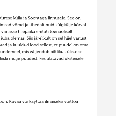
Kurese külla ja Soontaga linnusele. See on
õimsad võrad ja tihedalt puid külgkülje kõrval.
t vanasse hiiepaika ehitati tõenäoliselt
uba olemas. Siis järelikult on sel hiiel vanust
rad ja kuuldud lood sellest, et puudel on oma
tundemeel, mis väljendub piltlikult üksteise
kkiski mulje puudest, kes ulatavad üksteisele
ön. Kuvaa voi käyttää ilmaiseksi voittoa