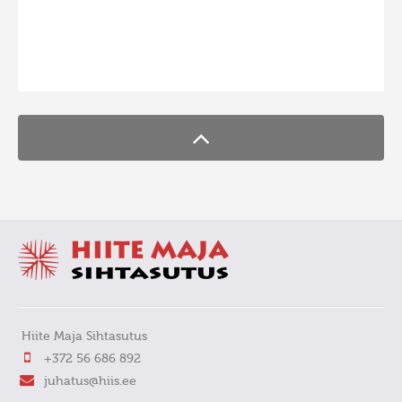
Hiite kuvavõistlus 2009
Hiite kuvavõistlus 2008
FaLang translation system by Faboba
Kontakt
Hiite Maja Sihtasutus
+372 56 686 892
juhatus@hiis.ee