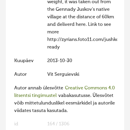
weight, it was taken out from
Hiite kuvavõistlus 2020
the Gennady Juskov's native
village at the distance of 60km
Hiite kuvavõistlus 2020 lisa
and deliverd here. Link to see
Liikuvad kuvad 2020
more
Hiite kuvavõistlus 2019
http://zyrians.foto11.com/jushkov_m
ready
Hiite kuvavõistlus 2018
Hiite kuvavõistlus 2017
Kuupäev
2013-10-30
Hiite kuvavõistlus 2016
Autor
Vit Serguievski
Hiite kuvavõistlus 2015
Autor annab ülesvõtte
Creative Commons 4.0
Hiite kuvavõistlus 2014
litsentsi tingimustel
vabakasutusse. Ülesvõtet
Hiite kuvavõistlus 2013
võib mittetulunduslikel eesmärkidel ja autorile
Hiite kuvavõistlus 2012
viidates tasuta kasutada.
Hiite kuvavõistlus 2011
id
164 / 1306
Hiite kuvavõistlus 2010