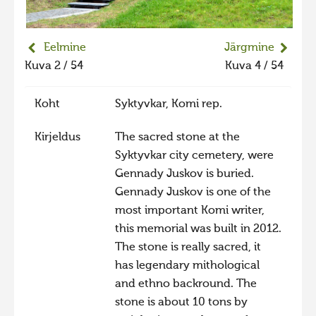
Liikuvad kuvad 2025
Hiite kuvavõistlus 2024
Eelmine
Järgmine
Hiite kuvavõistlus 2024 lisa
Kuva 2 / 54
Kuva 4 / 54
Liikuvad kuvad 2024
Koht
Syktyvkar, Komi rep.
Hiite kuvavõistlus 2023
Kirjeldus
The sacred stone at the
Hiite kuvavõistlus 2023 lisa
Syktyvkar city cemetery, were
Liikuvad kuvad 2023
Gennady Juskov is buried.
Hiite kuvavõistlus 2022
Gennady Juskov is one of the
most important Komi writer,
Hiite kuvavõistlus 2022 lisa
this memorial was built in 2012.
Liikuvad kuvad 2022
The stone is really sacred, it
Hiite kuvavõistlus 2021
has legendary mithological
and ethno backround. The
Hiite kuvavõistlus 2021 lisa
stone is about 10 tons by
Liikuvad kuvad 2021