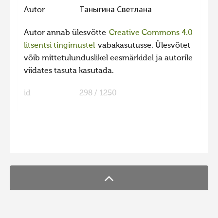
Autor
Таныгина Светлана
Autor annab ülesvõtte
Creative Commons 4.0
litsentsi tingimustel
vabakasutusse. Ülesvõtet
võib mittetulunduslikel eesmärkidel ja autorile
viidates tasuta kasutada.
id
298 / 1250
FaLang translation system by Faboba