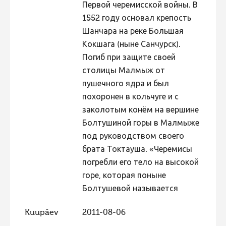
Первой черемисской войны. В
Hiite kuvavõistlus 2009
1552 году основал крепость
Шанчара на реке Большая
Hiite kuvavõistlus 2008
Кокшага (ныне Санчурск).
Kontakt
Погиб при защите своей
столицы Малмыж от
пушечного ядра и был
похоронен в кольчуге и с
заколотым конём на вершине
Болтушиной горы в Малмыже
под руководством своего
брата Токтауша. «Черемисы
погребли его тело на высокой
горе, которая поныне
Болтушевой называется
Kuupäev
2011-08-06