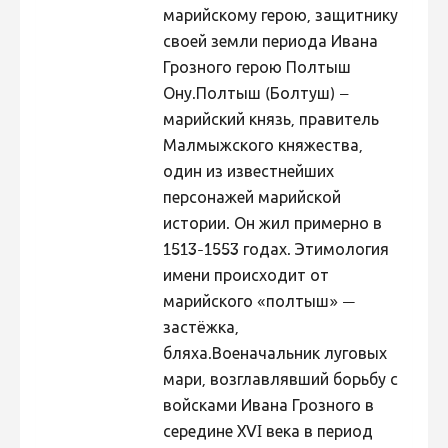
марийскому герою, защитнику
Hiite kuvavõistlus 2020
своей земли периода Ивана
Hiite kuvavõistlus 2020 lisa
Грозного герою Полтыш
Ону.Полтыш (Болтуш) –
Liikuvad kuvad 2020
марийский князь, правитель
Hiite kuvavõistlus 2019
Малмыжского княжества,
Hiite kuvavõistlus 2018
один из известнейших
персонажей марийской
Hiite kuvavõistlus 2017
истории. Он жил примерно в
Hiite kuvavõistlus 2016
1513-1553 годах. Этимология
Hiite kuvavõistlus 2015
имени происходит от
марийского «полтыш» —
Hiite kuvavõistlus 2014
застёжка,
Hiite kuvavõistlus 2013
бляха.Военачальник луговых
Hiite kuvavõistlus 2012
мари, возглавлявший борьбу с
войсками Ивана Грозного в
Hiite kuvavõistlus 2011
середине XVI века в период
Hiite kuvavõistlus 2010