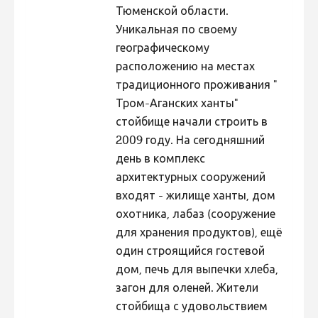
Тюменской области.
Hiite kuvavõistlus 2020
Уникальная по своему
Hiite kuvavõistlus 2020 lisa
географическому
расположению на местах
Liikuvad kuvad 2020
традиционного проживания "
Hiite kuvavõistlus 2019
Тром-Аганских ханты"
Hiite kuvavõistlus 2018
стойбище начали строить в
2009 году. На сегодняшний
Hiite kuvavõistlus 2017
день в комплекс
Hiite kuvavõistlus 2016
архитектурных сооружений
Hiite kuvavõistlus 2015
входят - жилище ханты, дом
охотника, лабаз (сооружение
Hiite kuvavõistlus 2014
для хранения продуктов), ещё
Hiite kuvavõistlus 2013
один строящийся гостевой
Hiite kuvavõistlus 2012
дом, печь для выпечки хлеба,
загон для оленей. Жители
Hiite kuvavõistlus 2011
стойбища с удовольствием
Hiite kuvavõistlus 2010