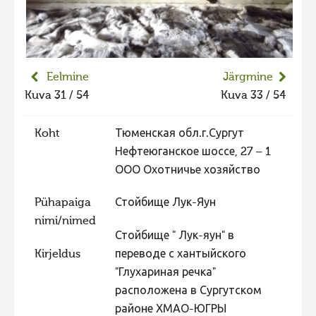
Liikuvad kuvad 2025
Hiite kuvavõistlus 2024
Hiite kuvavõistlus 2024 lisa
Eelmine
Järgmine
Liikuvad kuvad 2024
Kuva 31 / 54
Kuva 33 / 54
Hiite kuvavõistlus 2023
Koht
Тюменская обл.г.Сургут
Hiite kuvavõistlus 2023 lisa
Нефтеюганское шоссе, 27 – 1
Liikuvad kuvad 2023
ООО Охотничье хозяйство
Hiite kuvavõistlus 2022
Pühapaiga
Стойбище Лук-Яун
Hiite kuvavõistlus 2022 lisa
nimi/nimed
Стойбище " Лук-яун" в
Liikuvad kuvad 2022
Kirjeldus
переводе с хантыйского
Hiite kuvavõistlus 2021
"Глухариная речка"
Hiite kuvavõistlus 2021 lisa
расположена в Сургутском
районе ХМАО-ЮГРЫ
Liikuvad kuvad 2021