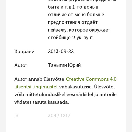
быта и т.д.), то дочь в
отличие от меня больше
предпочтения отдаёт
пейзажу, которое окружает
стойбище "Лук-яун".
Kuupäev
2013-09-22
Autor
Таныгин Юрий
Autor annab ülesvõtte
Creative Commons 4.0
litsentsi tingimustel
vabakasutusse. Ülesvõtet
võib mittetulunduslikel eesmärkidel ja autorile
viidates tasuta kasutada.
id
304 / 1217