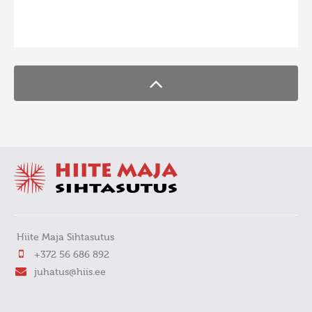
FaLang translation system by Faboba
Hiite Maja Sihtasutus
+372 56 686 892
juhatus@hiis.ee