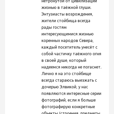
нетронутой от цивилизации
жизнью в таёжной глуши.
Энтузиасты возрождения,
жители стойбища всегда
рады гостям
интересующимися жизнью
коренных народов Севера,
каждый посетитель унесёт с
собой частичку таёжного огня
в своей душе, который
надеемся никогда не погаснет.
Лично я на это стойбище
всегда стараюсь выезжать с
дочерью Элвикой, у нас
появляются интересные серии
фотографий, если я больше
фотографирую конкретные
объекты (строения, предметы