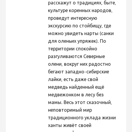
расскажут о традициях, быте,
Hiite kuvavõistlus 2009
культуре коренных народов,
проведут интересную
Hiite kuvavõistlus 2008
экскурсию по стойбищу, где
Kontakt
можно увидеть нарты (санки
для оленьих упряжек). По
территории спокойно
разгуливаются Северные
олени, вокруг них радостно
бегают западно-сибирские
лайки, есть даже свой
медведь найденный ещё
медвежонком в лесу без
мамы. Весь этот сказочный,
неповторимый мир
традиционного уклада жизни
ханты живёт своей