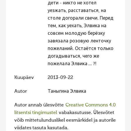
дети - никто не хотел
Hiite kuvavõistlus 2009
уезжать, расставаться, на
столе догорали свечи. Перед
Hiite kuvavõistlus 2008
тем, как уехать, Элвика на
Kontakt
совсем молодую берёзку
завязала розовую ленточку
пожеланий. Остаётся только
догадываться, чего же
пожелала Элвика ... ?!
Kuupäev
2013-09-22
Autor
Таныгина Элвика
Autor annab ülesvõtte
Creative Commons 4.0
litsentsi tingimustel
vabakasutusse. Ülesvõtet
võib mittetulunduslikel eesmärkidel ja autorile
viidates tasuta kasutada.