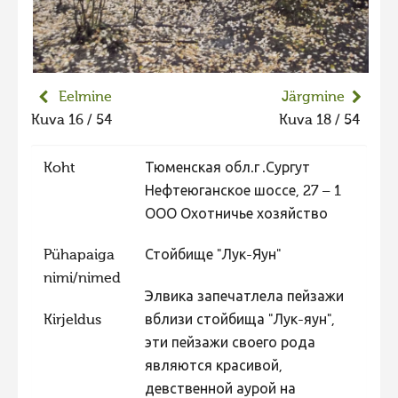
Liikuvad kuvad 2025
Hiite kuvavõistlus 2024
Hiite kuvavõistlus 2024 lisa
Eelmine
Järgmine
Liikuvad kuvad 2024
Kuva 16 / 54
Kuva 18 / 54
Hiite kuvavõistlus 2023
Koht
Тюменская обл.г .Сургут
Hiite kuvavõistlus 2023 lisa
Нефтеюганское шоссе, 27 – 1
Liikuvad kuvad 2023
ООО Охотничье хозяйство
Hiite kuvavõistlus 2022
Pühapaiga
Стойбище "Лук-Яун"
Hiite kuvavõistlus 2022 lisa
nimi/nimed
Элвика запечатлела пейзажи
Liikuvad kuvad 2022
Kirjeldus
вблизи стойбища "Лук-яун",
Hiite kuvavõistlus 2021
эти пейзажи своего рода
Hiite kuvavõistlus 2021 lisa
являются красивой,
девственной аурой на
Liikuvad kuvad 2021