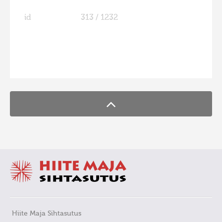
id
313 / 1232
FaLang translation system by Faboba
Hiite Maja Sihtasutus