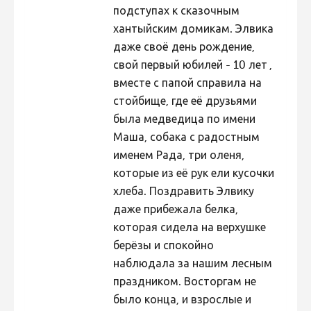
подступах к сказочным
Hiite kuvavõistlus 2020
хантыйским домикам. Элвика
Hiite kuvavõistlus 2020 lisa
даже своё день рождение,
свой первый юбилей - 10 лет ,
Liikuvad kuvad 2020
вместе с папой справила на
Hiite kuvavõistlus 2019
стойбище, где её друзьями
Hiite kuvavõistlus 2018
была медведица по имени
Маша, собака с радостным
Hiite kuvavõistlus 2017
именем Рада, три оленя,
Hiite kuvavõistlus 2016
которые из её рук ели кусочки
Hiite kuvavõistlus 2015
хлеба. Поздравить Элвику
даже прибежала белка,
Hiite kuvavõistlus 2014
которая сидела на верхушке
Hiite kuvavõistlus 2013
берёзы и спокойно
Hiite kuvavõistlus 2012
наблюдала за нашим лесным
праздником. Восторгам не
Hiite kuvavõistlus 2011
было конца, и взрослые и
Hiite kuvavõistlus 2010