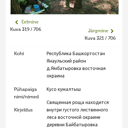
Eelmine
Kuva 319 / 706
Järgmine
Kuva 321 / 706
Koht
Республика Башкортостан
Янаульский район
д.Ямбатыровка восточная
окраина
Pühapaiga
Кусо кумалтыш
nimi/nimed
Священная роща находится
Kirjeldus
внутри густого лиственного
леса восточной окраине
деревни Байбатыровка