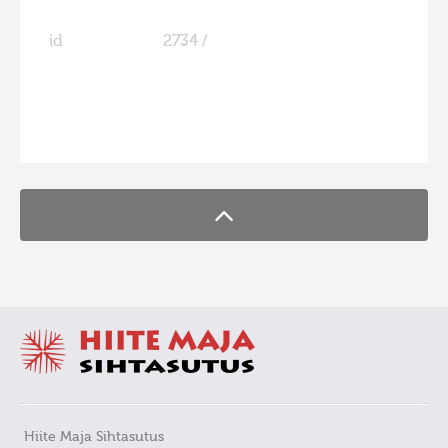
id
2734 /
FaLang translation system by Faboba
Hiite Maja Sihtasutus