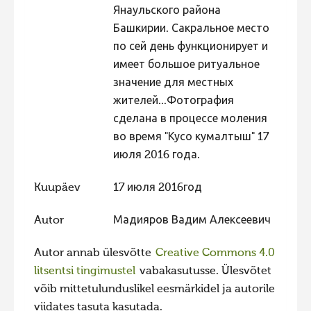
Янаульского района
Башкирии. Сакральное место
по сей день функционирует и
имеет большое ритуальное
значение для местных
жителей...Фотография
сделана в процессе моления
во время "Кусо кумалтыш" 17
июля 2016 года.
Kuupäev
17 июля 2016год
Autor
Мадияров Вадим Алексеевич
Autor annab ülesvõtte
Creative Commons 4.0
litsentsi tingimustel
vabakasutusse. Ülesvõtet
võib mittetulunduslikel eesmärkidel ja autorile
viidates tasuta kasutada.