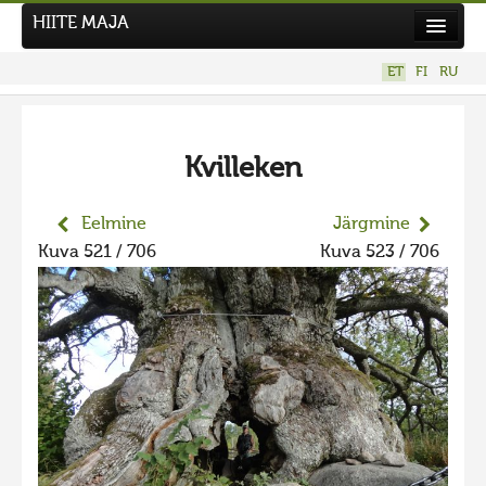
HIITE MAJA
Kodu
ET
FI
RU
Hiite Maja
Tööd
Kvilleken
Hiied
Uudised
Eelmine
Järgmine
Kuva 521 / 706
Kuva 523 / 706
Tegutse
Kuvavõistlused
Kontakt