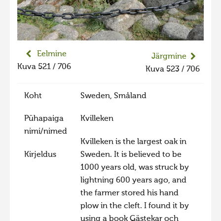
Eelmine
Järgmine
Kuva 521 / 706
Kuva 523 / 706
Koht
Sweden, Småland
Pühapaiga
Kvilleken
nimi/nimed
Kvilleken is the largest oak in
Kirjeldus
Sweden. It is believed to be
1000 years old, was struck by
lightning 600 years ago, and
the farmer stored his hand
plow in the cleft. I found it by
using a book Gästekar och