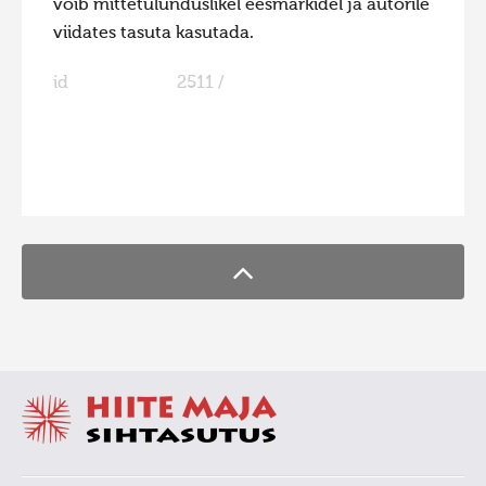
võib mittetulunduslikel eesmärkidel ja autorile
viidates tasuta kasutada.
id
2511 /
FaLang translation system by Faboba