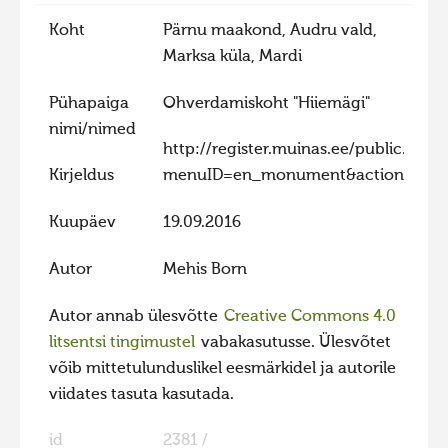
Koht
Pärnu maakond, Audru vald,
Marksa küla, Mardi
Pühapaiga
Ohverdamiskoht "Hiiemägi"
nimi/nimed
http://register.muinas.ee/public.php?
Kirjeldus
menuID=en_monument&action=view
Kuupäev
19.09.2016
Autor
Mehis Born
Autor annab ülesvõtte
Creative Commons 4.0
litsentsi tingimustel
vabakasutusse. Ülesvõtet
võib mittetulunduslikel eesmärkidel ja autorile
viidates tasuta kasutada.
id
2381 /