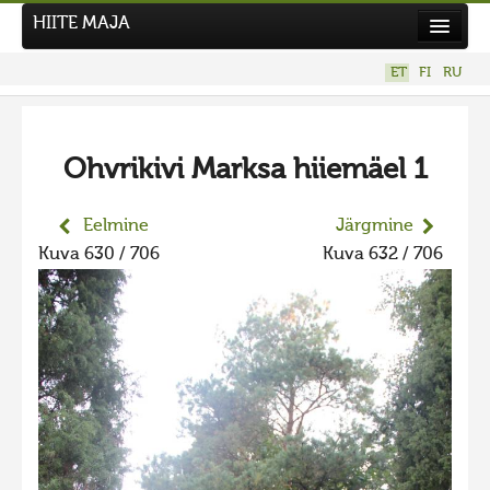
HIITE MAJA
Kodu
ET
FI
RU
Hiite Maja
Tööd
Ohvrikivi Marksa hiiemäel 1
Hiied
Uudised
Eelmine
Järgmine
Kuva 630 / 706
Kuva 632 / 706
Tegutse
Kuvavõistlused
Kontakt