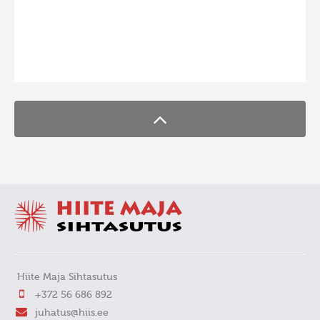
FaLang translation system by Faboba
Hiite Maja Sihtasutus
+372 56 686 892
juhatus@hiis.ee