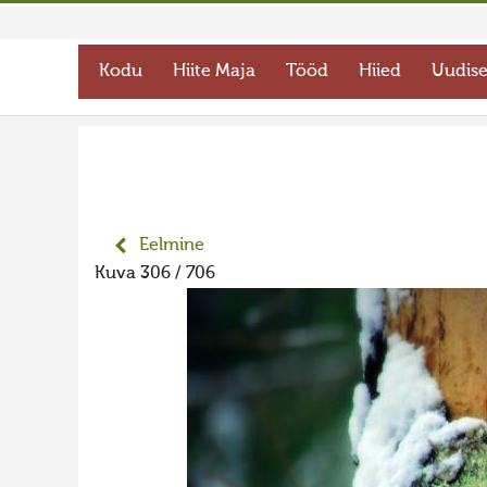
Kodu
Hiite Maja
Tööd
Hiied
Uudis
Eelmine
Kuva 306 / 706