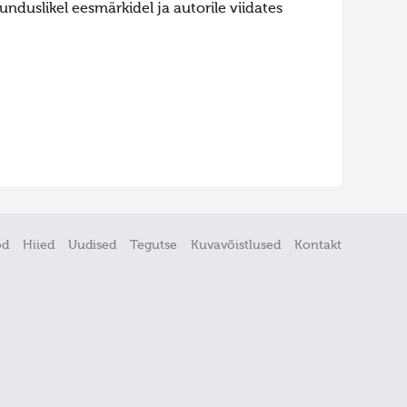
nduslikel eesmärkidel ja autorile viidates
öd
Hiied
Uudised
Tegutse
Kuvavõistlused
Kontakt