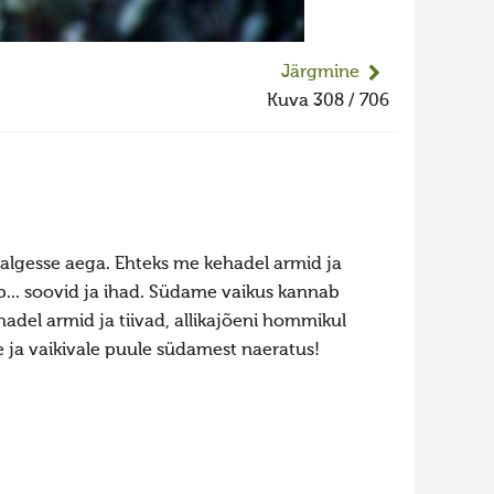
Järgmine
Kuva 308 / 706
lgesse aega. Ehteks me kehadel armid ja
... soovid ja ihad. Südame vaikus kannab
adel armid ja tiivad, allikajõeni hommikul
 ja vaikivale puule südamest naeratus!