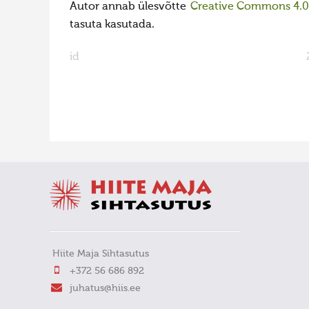
Autor annab ülesvõtte
Creative Commons 4.0 l
tasuta kasutada.
id
FaLang translation system by Faboba
Hiite Maja Sihtasutus
+372 56 686 892
juhatus@hiis.ee