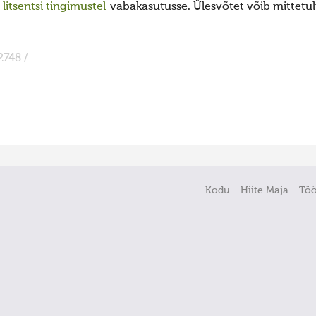
itsentsi tingimustel
vabakasutusse. Ülesvõtet võib mittetulu
2748 /
Kodu
Hiite Maja
Tö