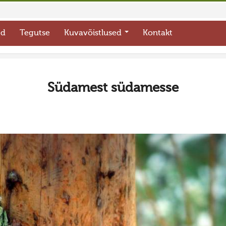
ed
Tegutse
Kuvavõistlused
Kontakt
Südamest südamesse