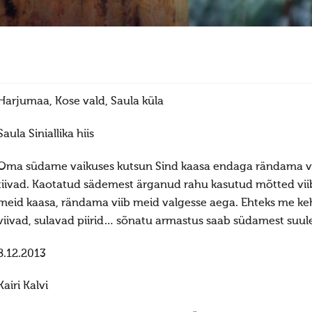
Harjumaa, Kose vald, Saula küla
Saula Siniallika hiis
Oma südame vaikuses kutsun Sind kaasa endaga rändama va
tiivad. Kaotatud sädemest ärganud rahu kasutud mõtted viib
meid kaasa, rändama viib meid valgesse aega. Ehteks me keh
viivad, sulavad piirid… sõnatu armastus saab südamest suule
8.12.2013
Kairi Kalvi