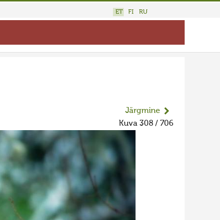
ET
FI
RU
Järgmine
Kuva 308 / 706