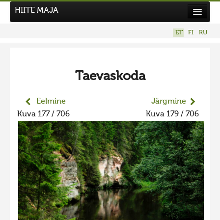
HIITE MAJA
Kodu
ET
FI
RU
Hiite Maja
Tööd
Taevaskoda
Hiied
Uudised
Eelmine
Järgmine
Kuva 177 / 706
Kuva 179 / 706
Tegutse
Kuvavõistlused
Kontakt