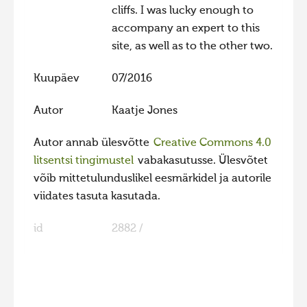
cliffs. I was lucky enough to
accompany an expert to this
site, as well as to the other two.
Kuupäev
07/2016
Autor
Kaatje Jones
Autor annab ülesvõtte
Creative Commons 4.0
litsentsi tingimustel
vabakasutusse. Ülesvõtet
võib mittetulunduslikel eesmärkidel ja autorile
viidates tasuta kasutada.
id
2882 /
FaLang translation system by Faboba