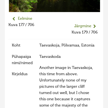
Eelmine
Kuva 177 / 706
Järgmine
Kuva 179 / 706
Koht
Taevaskoja, Põlvamaa, Estonia
Pühapaiga
Taevaskoda
nimi/nimed
Another image in Taevaskoja,
Kirjeldus
this time from above.
Unfortunately none of my
pictures of the larger cliff
turned out well, but I chose
this one because it captures
some of the majesty of the