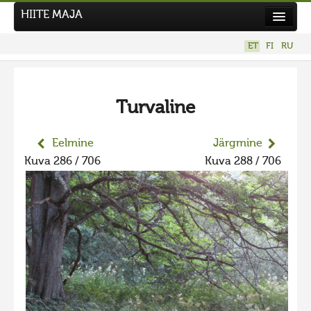
HIITE MAJA
Kodu
ET
FI
RU
Hiite Maja
Tööd
Turvaline
Hiied
Uudised
Eelmine
Järgmine
Kuva 286 / 706
Kuva 288 / 706
Tegutse
Kuvavõistlused
Kontakt