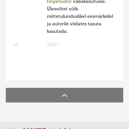
tingimustel
vabakasutusse.
Ülesvõtet võib
mittetulunduslikel eesmärkidel
ja autorile viidates tasuta
kasutada.
id
2769 /
FaLang translation system by Faboba