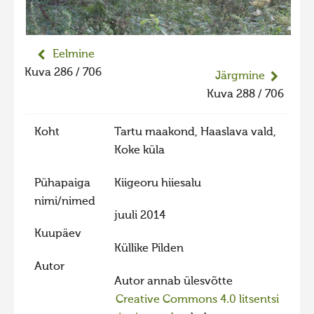
Eelmine
Kuva 286 / 706
Järgmine
Kuva 288 / 706
Koht
Tartu maakond, Haaslava vald,
Koke küla
Pühapaiga
Kiigeoru hiiesalu
nimi/nimed
juuli 2014
Kuupäev
Küllike Pilden
Autor
Autor annab ülesvõtte
Creative Commons 4.0 litsentsi