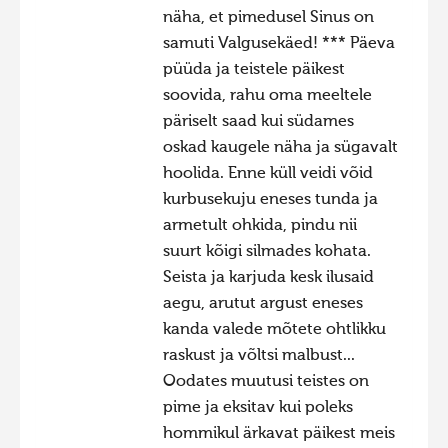
näha, et pimedusel Sinus on
samuti Valgusekäed! *** Päeva
püüda ja teistele päikest
soovida, rahu oma meeltele
päriselt saad kui südames
oskad kaugele näha ja sügavalt
hoolida. Enne küll veidi võid
kurbusekuju eneses tunda ja
armetult ohkida, pindu nii
suurt kõigi silmades kohata.
Seista ja karjuda kesk ilusaid
aegu, arutut argust eneses
kanda valede mõtete ohtlikku
raskust ja võltsi malbust...
Oodates muutusi teistes on
pime ja eksitav kui poleks
hommikul ärkavat päikest meis