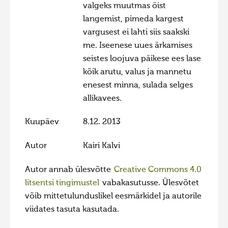
valgeks muutmas öist
langemist, pimeda kargest
vargusest ei lahti siis saakski
me. Iseenese uues ärkamises
seistes loojuva päikese ees lase
kõik arutu, valus ja mannetu
enesest minna, sulada selges
allikavees.
Kuupäev
8.12. 2013
Autor
Kairi Kalvi
Autor annab ülesvõtte
Creative Commons 4.0
litsentsi tingimustel
vabakasutusse. Ülesvõtet
võib mittetulunduslikel eesmärkidel ja autorile
viidates tasuta kasutada.