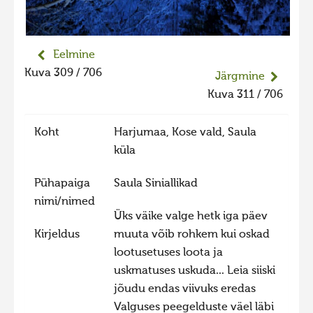
Eelmine
Kuva 309 / 706
Järgmine
Kuva 311 / 706
Koht
Harjumaa, Kose vald, Saula
küla
Pühapaiga
Saula Siniallikad
nimi/nimed
Üks väike valge hetk iga päev
Kirjeldus
muuta võib rohkem kui oskad
lootusetuses loota ja
uskmatuses uskuda... Leia siiski
jõudu endas viivuks eredas
Valguses peegelduste väel läbi