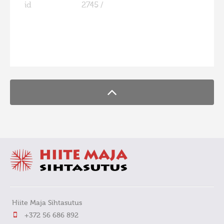
id
2745 /
FaLang translation system by Faboba
Hiite Maja Sihtasutus
+372 56 686 892