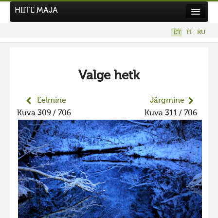
HIITE MAJA
Kodu
ET
FI
RU
Hiite Maja
Tööd
Valge hetk
Hiied
Uudised
Eelmine
Järgmine
Kuva 309 / 706
Kuva 311 / 706
Tegutse
Kuvavõistlused
Kontakt