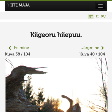
HIITE MAJA
Kodu
ET
FI
RU
Hiite Maja
Tööd
Kiigeoru hiiepuu.
Hiied
Eelmine
Järgmine
Uudised
Kuva 38 / 104
Kuva 40 / 104
Tegutse
Kuvavõistlused
UUS KUVAVÕISTLUS
Hiite kuvavõistlus 2026
VANEMAD KUVAVÕISTLUSED
Kontakt