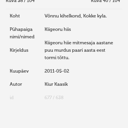
Kuva 38 / 104
Kuva 40 / 104
Koht
Võnnu kihelkond, Kokke kyla.
Pühapaiga
Kiigeoru hiis
nimi/nimed
Kiigeoru hiie mitmesaja aastane
Kirjeldus
puu murdus paari aasta eest
tormi tõttu.
Kuupäev
2011-05-02
Autor
Kiur Kaasik
id
677 / 638
FaLang translation system by Faboba