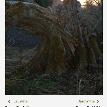
Eelmine
Järgmine