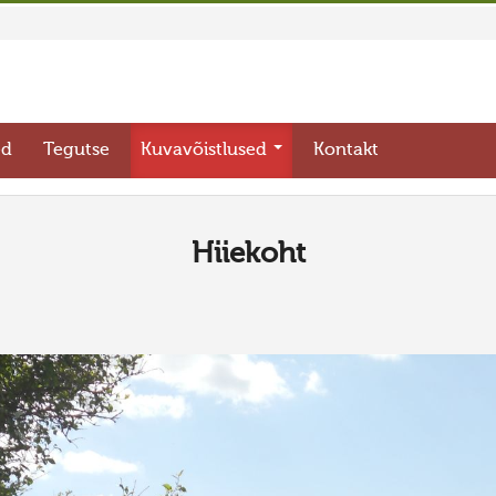
ed
Tegutse
Kuvavõistlused
Kontakt
Hiiekoht