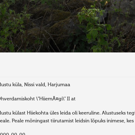
ustu küla, Nissi vald, Harjumaa
hverdamiskoht \"HiiemÃ¤gi\" II at
ustu külast Hiiekohta üles leida oli keeruline. Alustuseks teg
eale. Peale mõningast tiirutamist leidsin lõpuks inimese, ke