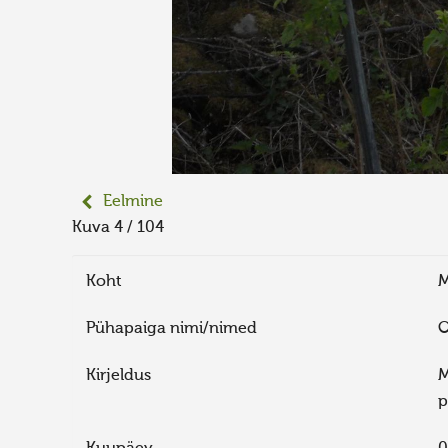
Eelmine
Kuva 4 / 104
Koht
M
Pühapaiga nimi/nimed
O
Kirjeldus
M
p