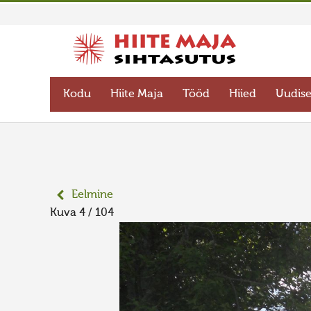
Kodu
Hiite Maja
Tööd
Hiied
Uudis
Eelmine
Kuva 4 / 104