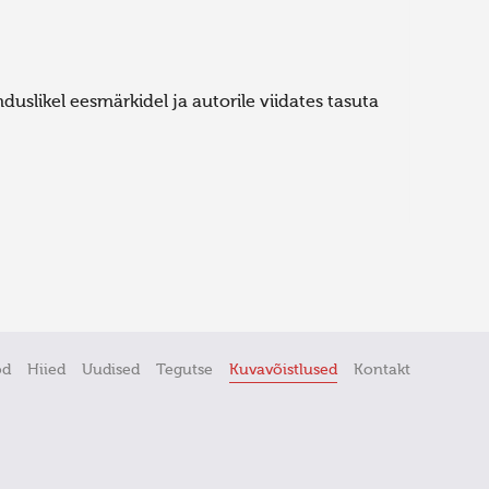
uslikel eesmärkidel ja autorile viidates tasuta
öd
Hiied
Uudised
Tegutse
Kuvavõistlused
Kontakt