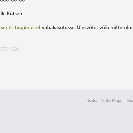
000-00-00
lle Kütsen
sentsi tingimustel
vabakasutusse. Ülesvõtet võib mittetulund
073 / 526
Kodu
Hiite Maja
Tö