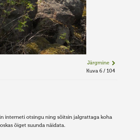
Järgmine
Kuva 6 / 104
in interneti otsingu ning sõitsin jalgrattaga koha
s oskas õiget suunda näidata.