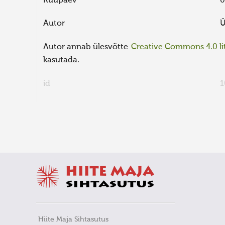
Kuupäev
0
Autor
Ü
Autor annab ülesvõtte
Creative Commons 4.0 lit
kasutada.
id
1
FaLang translation system by Faboba
Hiite Maja Sihtasutus