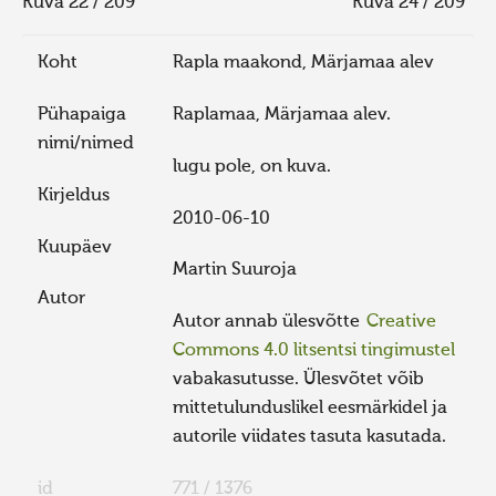
Kuva 22 / 209
Kuva 24 / 209
Koht
Rapla maakond, Märjamaa alev
Pühapaiga
Raplamaa, Märjamaa alev.
nimi/nimed
lugu pole, on kuva.
Kirjeldus
2010-06-10
Kuupäev
Martin Suuroja
Autor
Autor annab ülesvõtte
Creative
Commons 4.0 litsentsi tingimustel
vabakasutusse. Ülesvõtet võib
mittetulunduslikel eesmärkidel ja
autorile viidates tasuta kasutada.
id
771 / 1376