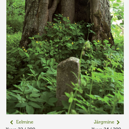
Eelmine
Järgmine