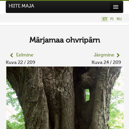
HIITE MAJA
Kodu
ET
FI
RU
Hiite Maja
Tööd
Märjamaa ohvripärn
Hiied
Eelmine
Järgmine
Uudised
Kuva 22 / 209
Kuva 24 / 209
Tegutse
Kuvavõistlused
UUS KUVAVÕISTLUS
Hiite kuvavõistlus 2026
VANEMAD KUVAVÕISTLUSED
Kontakt