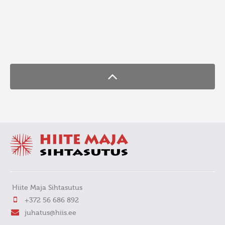
FaLang translation system by Faboba
Hiite Maja Sihtasutus
+372 56 686 892
juhatus@hiis.ee