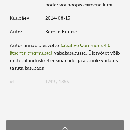
põder või hoopis esimene lumi.
Kuupäev
2014-08-15
Autor
Karolin Kruuse
Autor annab ülesvõtte
Creative Commons 4.0
litsentsi tingimustel
vabakasutusse. Ülesvõtet võib
mittetulunduslikel eesmärkidel ja autorile viidates
tasuta kasutada.
id
1749 / 1855
FaLang translation system by Faboba