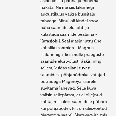
asjad kokku panna ja minema
hakata. Nii me siis läksimegi
augustikuus väikse bussitäie
rahvaga. Minul oli kindel soov
näha saamide elukohti ja
külastada saamide pealinna -
Karasjok-i. Seal ajasin juttu ühe
kohaliku saamiga - Magnus
Haloneniga, kes mulle praeguste
saamide elust-olust rääkis, ning
sellest, kuidas siiani suveti
saamidest põhjapõdrakasvatajad
põtradega Magerøya saarele
suvitama lähevad. Selle kuva
valisin sellepärast, et ei ol(e)nud
kohta, mis oleks saamidele püham
kui põhjapõder. Pilt on ülesvõetud
Magerøya saarel, Skarsvag-ist, mis