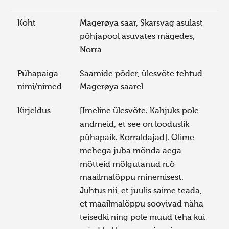
Koht
Magerøya saar, Skarsvag asulast
põhjapool asuvates mägedes,
Norra
Pühapaiga
Saamide põder, ülesvõte tehtud
nimi/nimed
Magerøya saarel
Kirjeldus
[Imeline ülesvõte. Kahjuks pole
andmeid, et see on looduslik
pühapaik. Korraldajad]. Olime
mehega juba mõnda aega
mõtteid mõlgutanud n.ö
maailmalõppu minemisest.
Juhtus nii, et juulis saime teada,
et maailmalõppu soovivad näha
teisedki ning pole muud teha kui