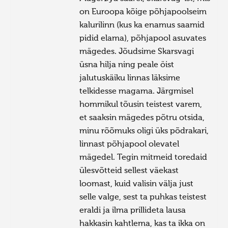
on Euroopa kõige põhjapoolseim
kalurilinn (kus ka enamus saamid
pidid elama), põhjapool asuvates
mägedes. Jõudsime Skarsvagi
üsna hilja ning peale öist
jalutuskäiku linnas läksime
telkidesse magama. Järgmisel
hommikul tõusin teistest varem,
et saaksin mägedes põtru otsida,
minu rõõmuks oligi üks põdrakari,
linnast põhjapool olevatel
mägedel. Tegin mitmeid toredaid
ülesvõtteid sellest väekast
loomast, kuid valisin välja just
selle valge, sest ta puhkas teistest
eraldi ja ilma prillideta lausa
hakkasin kahtlema, kas ta ikka on