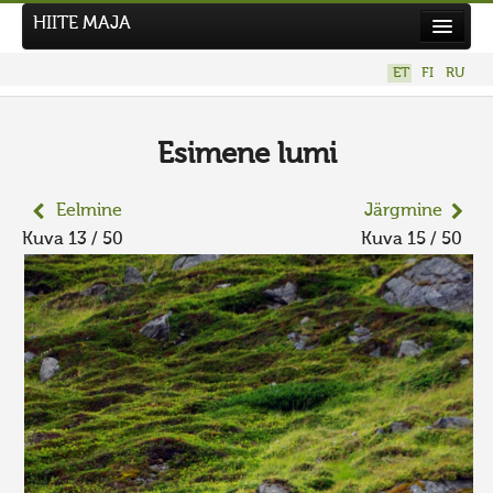
HIITE MAJA
Kodu
ET
FI
RU
Hiite Maja
Tööd
Esimene lumi
Hiied
Eelmine
Järgmine
Uudised
Kuva 13 / 50
Kuva 15 / 50
Tegutse
Kuvavõistlused
UUS KUVAVÕISTLUS
Hiite kuvavõistlus 2026
VANEMAD KUVAVÕISTLUSED
Kontakt