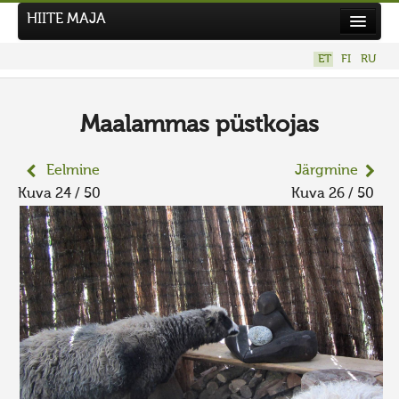
HIITE MAJA
Kodu
ET
FI
RU
Hiite Maja
Tööd
Maalammas püstkojas
Hiied
Eelmine
Järgmine
Uudised
Kuva 24 / 50
Kuva 26 / 50
Tegutse
Kuvavõistlused
UUS KUVAVÕISTLUS
Hiite kuvavõistlus 2026
VANEMAD KUVAVÕISTLUSED
Kontakt