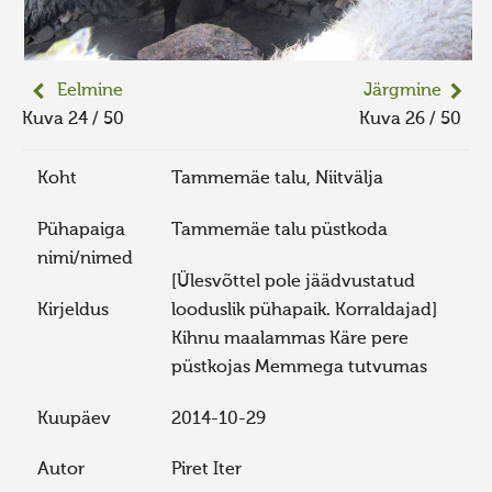
Eelmine
Järgmine
Kuva 24 / 50
Kuva 26 / 50
Koht
Tammemäe talu, Niitvälja
Pühapaiga
Tammemäe talu püstkoda
nimi/nimed
[Ülesvõttel pole jäädvustatud
Kirjeldus
looduslik pühapaik. Korraldajad]
Kihnu maalammas Käre pere
püstkojas Memmega tutvumas
Kuupäev
2014-10-29
Autor
Piret Iter