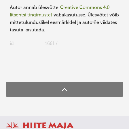
Autor annab ülesvõtte
Creative Commons 4.0
litsentsi tingimustel
vabakasutusse. Ülesvõtet võib
mittetulunduslikel eesmärkidel ja autorile viidates
tasuta kasutada.
id
1661 /
FaLang translation system by Faboba