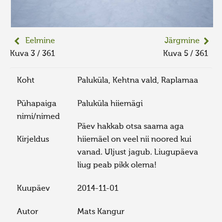
Eelmine
Järgmine
Kuva 3 / 361
Kuva 5 / 361
Koht
Paluküla, Kehtna vald, Raplamaa
Pühapaiga
Paluküla hiiemägi
nimi/nimed
Päev hakkab otsa saama aga
Kirjeldus
hiiemäel on veel nii noored kui
vanad. Uljust jagub. Liugupäeva
liug peab pikk olema!
Kuupäev
2014-11-01
Autor
Mats Kangur