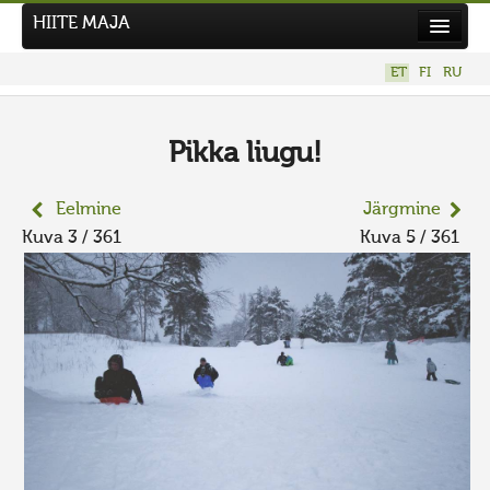
HIITE MAJA
Kodu
ET
FI
RU
Hiite Maja
Tööd
Pikka liugu!
Hiied
Eelmine
Järgmine
Uudised
Kuva 3 / 361
Kuva 5 / 361
Tegutse
Kuvavõistlused
UUS KUVAVÕISTLUS
Hiite kuvavõistlus 2026
VANEMAD KUVAVÕISTLUSED
Kontakt