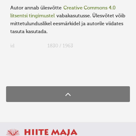
Autor annab ülesvõtte
Creative Commons 4.0
litsentsi tingimustel
vabakasutusse. Ülesvõtet võib
mittetulunduslikel eesmärkidel ja autorile viidates
tasuta kasutada.
id
1830 / 1963
FaLang translation system by Faboba