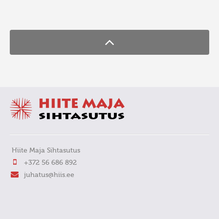
FaLang translation system by Faboba
Hiite Maja Sihtasutus
+372 56 686 892
juhatus@hiis.ee