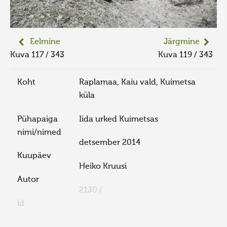
Eelmine
Järgmine
Kuva 117 / 343
Kuva 119 / 343
Koht
Raplamaa, Kaiu vald, Kuimetsa
küla
Pühapaiga
Iida urked Kuimetsas
nimi/nimed
detsember 2014
Kuupäev
Heiko Kruusi
Autor
2130 /
id