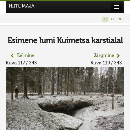
HIITE MAJA
Kodu
ET
FI
RU
Hiite Maja
Tööd
Esimene lumi Kuimetsa karstialal
Hiied
Eelmine
Järgmine
Uudised
Kuva 117 / 343
Kuva 119 / 343
Tegutse
Kuvavõistlused
UUS KUVAVÕISTLUS
Hiite kuvavõistlus 2026
VANEMAD KUVAVÕISTLUSED
Kontakt