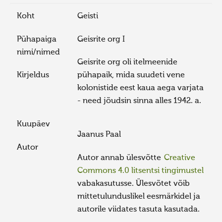
Koht
Geisti
Pühapaiga
Geisrite org I
nimi/nimed
Geisrite org oli itelmeenide
Kirjeldus
pühapaik, mida suudeti vene
kolonistide eest kaua aega varjata
- need jõudsin sinna alles 1942. a.
Kuupäev
Jaanus Paal
Autor
Autor annab ülesvõtte
Creative
Commons 4.0 litsentsi tingimustel
vabakasutusse. Ülesvõtet võib
mittetulunduslikel eesmärkidel ja
autorile viidates tasuta kasutada.