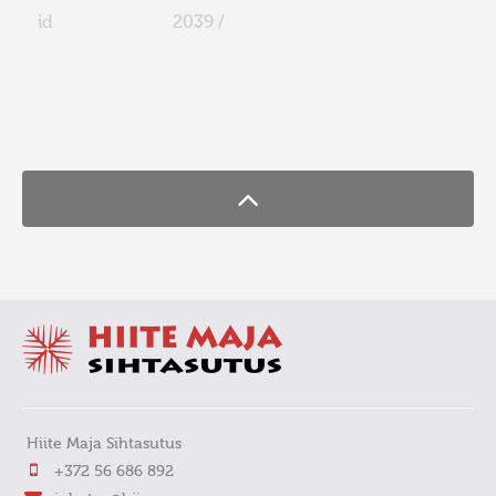
id
2039 /
FaLang translation system by Faboba
Hiite Maja Sihtasutus
+372 56 686 892