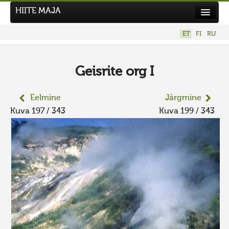
HIITE MAJA
Kodu
ET
FI
RU
Hiite Maja
Tööd
Geisrite org I
Hiied
Eelmine
Järgmine
Uudised
Kuva 197 / 343
Kuva 199 / 343
Tegutse
Kuvavõistlused
UUS KUVAVÕISTLUS
Hiite kuvavõistlus 2026
VANEMAD KUVAVÕISTLUSED
Kontakt