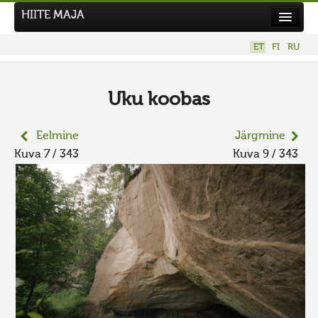
HIITE MAJA
Kodu
ET
FI
RU
Hiite Maja
Tööd
Uku koobas
Hiied
Eelmine
Järgmine
Uudised
Kuva 7 / 343
Kuva 9 / 343
Tegutse
Kuvavõistlused
UUS KUVAVÕISTLUS
Hiite kuvavõistlus 2026
VANEMAD KUVAVÕISTLUSED
Kontakt