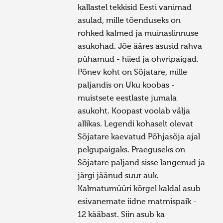
kallastel tekkisid Eesti vanimad
asulad, mille tõenduseks on
rohked kalmed ja muinaslinnuse
asukohad. Jõe ääres asusid rahva
pühamud - hiied ja ohvripaigad.
Põnev koht on Sõjatare, mille
paljandis on Uku koobas -
muistsete eestlaste jumala
asukoht. Koopast voolab välja
allikas. Legendi kohaselt olevat
Sõjatare kaevatud Põhjasõja ajal
pelgupaigaks. Praeguseks on
Sõjatare paljand sisse langenud ja
järgi jäänud suur auk.
Kalmatumüüri kõrgel kaldal asub
esivanemate iidne matmispaik -
12 kääbast. Siin asub ka