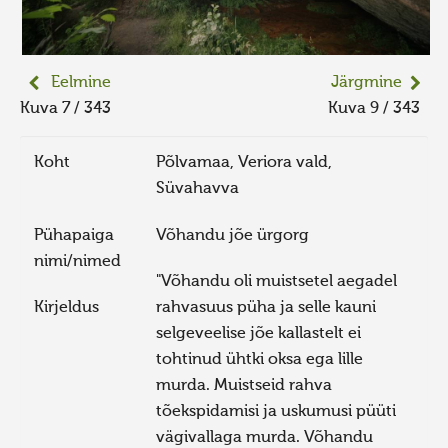
Eelmine
Järgmine
Kuva 7 / 343
Kuva 9 / 343
Koht
Põlvamaa, Veriora vald,
Süvahavva
Pühapaiga
Võhandu jõe ürgorg
nimi/nimed
"Võhandu oli muistsetel aegadel
Kirjeldus
rahvasuus püha ja selle kauni
selgeveelise jõe kallastelt ei
tohtinud ühtki oksa ega lille
murda. Muistseid rahva
tõekspidamisi ja uskumusi püüti
vägivallaga murda. Võhandu