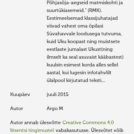
Põhjasõja-aegseid matmiskohti ja
suurtükiasemeid." (RMK).
Eestimeelsemad klassijuhatajad
viivad vahest oma õpilasi
Süvahavvale loodusega tutvuma,
kuid Uku koopast ning muistsete
eestlaste jumalast Ukust(ning
ilmselt ka seal asuvaist kääbastest)
kuulsin esimest korda alles sellel
aastal, kui lugesin infotahvlilt
ülalpool kirjutatud teksti...
Kuupäev
juuli 2015
Autor
Argo M
Autor annab ülesvõtte
Creative Commons 4.0
litsentsi tingimustel
vabakasutusse. Ülesvõtet võib