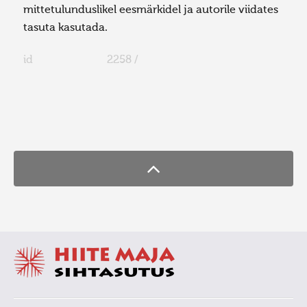
mittetulunduslikel eesmärkidel ja autorile viidates
tasuta kasutada.
id
2258 /
FaLang translation system by Faboba