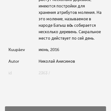
имеются постройки для
хранения атрибутов моления. На
это моление, называемое в
народе Багыш вӧсь собирается
несколько деревень. Сакральное
место действует по сей день.
Kuupäev
июнь, 2016
Autor
Николай Анисимов
id
2363 /
FaLang translation system by Faboba