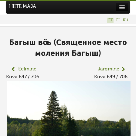
HIITE MAJA
Kodu
ET
FI
RU
Hiite Maja
Tööd
Багыш вӧсь (Священное место
Hiied
моления Багыш)
Uudised
Eelmine
Järgmine
Tegutse
Kuva 647 / 706
Kuva 649 / 706
Kuvavõistlused
UUS KUVAVÕISTLUS
Hiite kuvavõistlus 2026
VANEMAD KUVAVÕISTLUSED
Kontakt