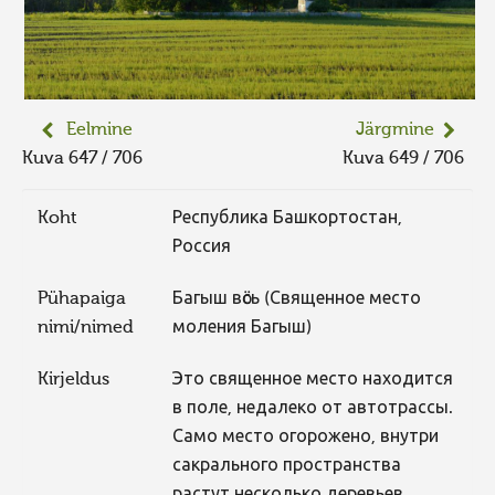
Eelmine
Järgmine
Kuva 647 / 706
Kuva 649 / 706
Koht
Республика Башкортостан,
Россия
Pühapaiga
Багыш вӧсь (Священное место
nimi/nimed
моления Багыш)
Kirjeldus
Это священное место находится
в поле, недалеко от автотрассы.
Само место огорожено, внутри
сакрального пространства
растут несколько деревьев,