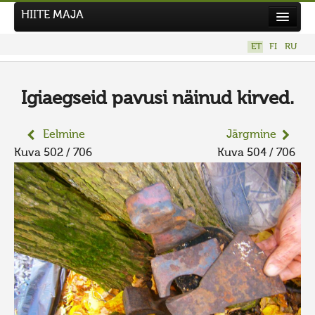
HIITE MAJA
Kodu
ET
FI
RU
Hiite Maja
Tööd
Igiaegseid pavusi näinud kirved.
Hiied
Eelmine
Järgmine
Uudised
Kuva 502 / 706
Kuva 504 / 706
Tegutse
Kuvavõistlused
UUS KUVAVÕISTLUS
Hiite kuvavõistlus 2026
VANEMAD KUVAVÕISTLUSED
Kontakt