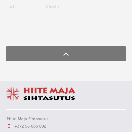
id
2533 /
FaLang translation system by Faboba
Hiite Maja Sihtasutus
+372 56 686 892