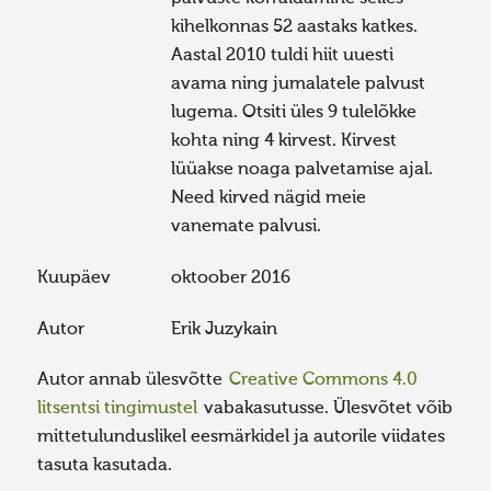
kihelkonnas 52 aastaks katkes.
Aastal 2010 tuldi hiit uuesti
avama ning jumalatele palvust
lugema. Otsiti üles 9 tulelõkke
kohta ning 4 kirvest. Kirvest
lüüakse noaga palvetamise ajal.
Need kirved nägid meie
vanemate palvusi.
Kuupäev
oktoober 2016
Autor
Erik Juzykain
Autor annab ülesvõtte
Creative Commons 4.0
litsentsi tingimustel
vabakasutusse. Ülesvõtet võib
mittetulunduslikel eesmärkidel ja autorile viidates
tasuta kasutada.