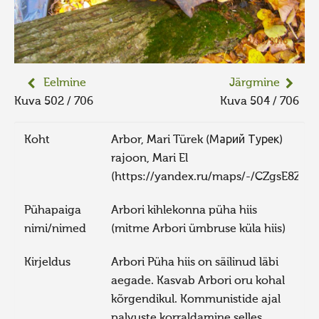
Eelmine
Järgmine
Kuva 502 / 706
Kuva 504 / 706
Koht
Arbor, Mari Türek (Марий Турек)
rajoon, Mari El
(https://yandex.ru/maps/-/CZgsE8ZG)
Pühapaiga
Arbori kihlekonna püha hiis
nimi/nimed
(mitme Arbori ümbruse küla hiis)
Kirjeldus
Arbori Püha hiis on säilinud läbi
aegade. Kasvab Arbori oru kohal
kõrgendikul. Kommunistide ajal
palvuste korraldamine selles