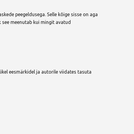
askede peegeldusega. Selle kõige sisse on aga
ik see meenutab kui mingit avatud
kel eesmärkidel ja autorile viidates tasuta