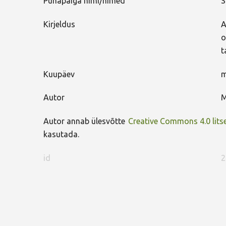
Pühapaiga nimi/nimed
S
Kirjeldus
A
o
t
Kuupäev
m
Autor
M
Autor annab ülesvõtte
Creative Commons 4.0 litse
kasutada.
id
2
FaLang translation system by Faboba