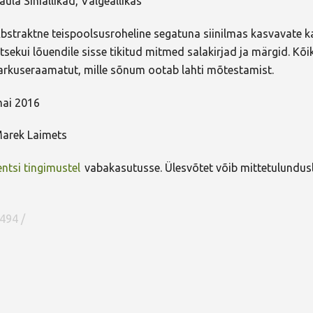
aula Siniallikad, Valgeallikas
bstraktne teispoolsusroheline segatuna siinilmas kasvavate k
tsekui lõuendile sisse tikitud mitmed salakirjad ja märgid. Kõ
arkuseraamatut, mille sõnum ootab lahti mõtestamist.
ai 2016
arek Laimets
ntsi tingimustel
vabakasutusse. Ülesvõtet võib mittetulundusli
494 /