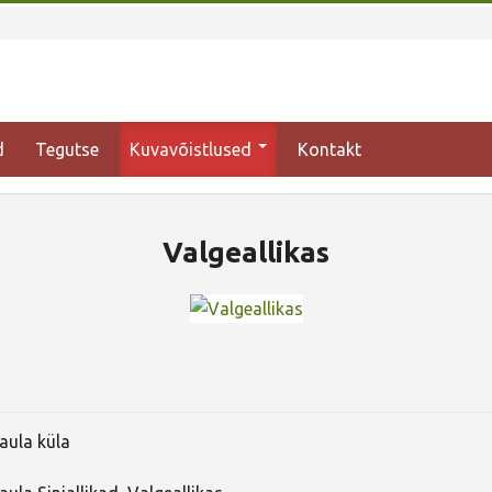
d
Tegutse
Kuvavõistlused
Kontakt
Valgeallikas
aula küla