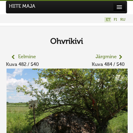
HIITE MAJA
Kodu
ET
FI
RU
Hiite Maja
Tööd
Ohvrikivi
Hiied
Eelmine
Järgmine
Uudised
Kuva 482 / 540
Kuva 484 / 540
Tegutse
Kuvavõistlused
UUS KUVAVÕISTLUS
Hiite kuvavõistlus 2026
VANEMAD KUVAVÕISTLUSED
Kontakt