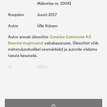
Mälestise nr. 10043
Kuupäev
Juuni 2017
Autor
Ülle Kütsen
Autor annab ülesvõtte
Creative Commons 4.0
litsentsi tingimustel
vabakasutusse. Ülesvõtet võib
mittetulunduslikel eesmärkidel ja autorile viidates
tasuta kasutada.
id
3133 /
FaLang translation system by Faboba