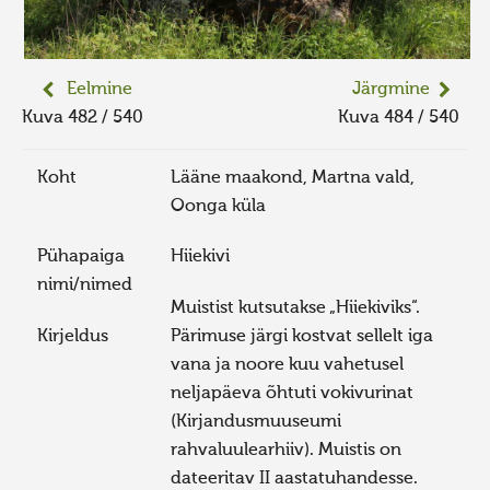
Eelmine
Järgmine
Kuva 482 / 540
Kuva 484 / 540
Koht
Lääne maakond, Martna vald,
Oonga küla
Pühapaiga
Hiiekivi
nimi/nimed
Muistist kutsutakse „Hiiekiviks“.
Kirjeldus
Pärimuse järgi kostvat sellelt iga
vana ja noore kuu vahetusel
neljapäeva õhtuti vokivurinat
(Kirjandusmuuseumi
rahvaluulearhiiv). Muistis on
dateeritav II aastatuhandesse.