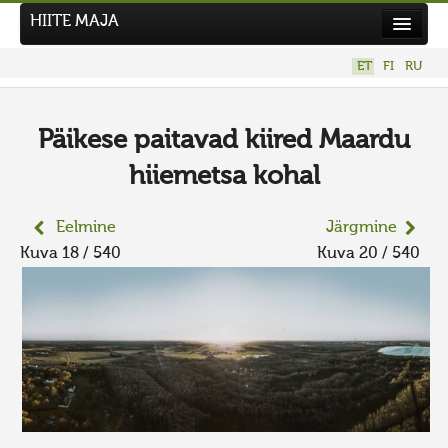
HIITE MAJA
Kodu
ET
FI
RU
Hiite Maja
Tööd
Päikese paitavad kiired Maardu
Hiied
hiiemetsa kohal
Uudised
Eelmine
Järgmine
Tegutse
Kuva 18 / 540
Kuva 20 / 540
Kuvavõistlused
UUS KUVAVÕISTLUS
Hiite kuvavõistlus 2026
VANEMAD KUVAVÕISTLUSED
Kontakt