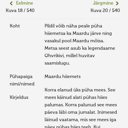
Eelmine
Järgmine
Kuva 18 / 540
Kuva 20 / 540
Koht
Pildil võib näha peale püha
hiiemetsa ka Maardu järve ning
vasakul pool Maardu mõisa.
Metsa seest asub ka legendaarne
Ohvrikivi, millel huvitav
saamislugu.
Pühapaiga
Maardu hiiemets
nimi/nimed
Korra elanud üks püha mees. See
Kirjeldus
mees käinud alati pühas hiies
palumas. Korra palunud see mees
päeva läbi oma jumalat. Inimesed
läinud vaatama, mis see mees iga
päev pühas hiies teeb. Kui