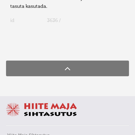
tasuta kasutada.
id
3636 /
FaLang translation system by Faboba