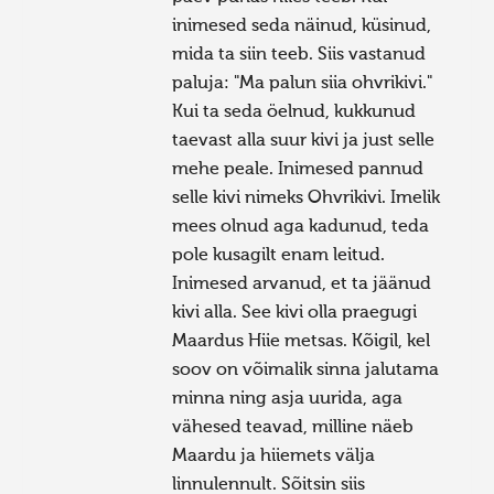
inimesed seda näinud, küsinud,
mida ta siin teeb. Siis vastanud
paluja: "Ma palun siia ohvrikivi."
Kui ta seda öelnud, kukkunud
taevast alla suur kivi ja just selle
mehe peale. Inimesed pannud
selle kivi nimeks Ohvrikivi. Imelik
mees olnud aga kadunud, teda
pole kusagilt enam leitud.
Inimesed arvanud, et ta jäänud
kivi alla. See kivi olla praegugi
Maardus Hiie metsas. Kõigil, kel
soov on võimalik sinna jalutama
minna ning asja uurida, aga
vähesed teavad, milline näeb
Maardu ja hiiemets välja
linnulennult. Sõitsin siis