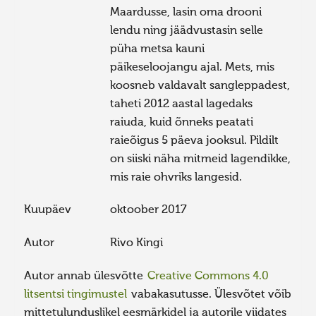
Maardusse, lasin oma drooni
lendu ning jäädvustasin selle
püha metsa kauni
päikeseloojangu ajal. Mets, mis
koosneb valdavalt sangleppadest,
taheti 2012 aastal lagedaks
raiuda, kuid õnneks peatati
raieõigus 5 päeva jooksul. Pildilt
on siiski näha mitmeid lagendikke,
mis raie ohvriks langesid.
Kuupäev
oktoober 2017
Autor
Rivo Kingi
Autor annab ülesvõtte
Creative Commons 4.0
litsentsi tingimustel
vabakasutusse. Ülesvõtet võib
mittetulunduslikel eesmärkidel ja autorile viidates