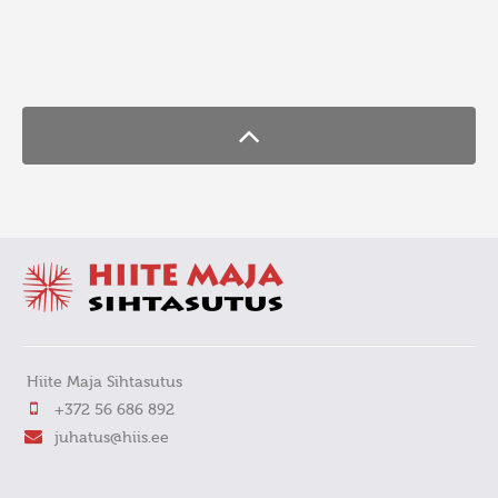
FaLang translation system by Faboba
Hiite Maja Sihtasutus
+372 56 686 892
juhatus@hiis.ee