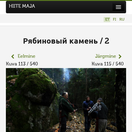
HIITE MAJA
Kodu
ET
FI
RU
Hiite Maja
Tööd
Рябиновый камень / 2
Hiied
Eelmine
Järgmine
Uudised
Kuva 113 / 540
Kuva 115 / 540
Tegutse
Kuvavõistlused
UUS KUVAVÕISTLUS
Hiite kuvavõistlus 2026
VANEMAD KUVAVÕISTLUSED
Kontakt