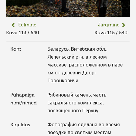
Eelmine
Järgmine
Kuva 113 / 540
Kuva 115 / 540
Koht
Беларусь, Витебская обл.,
Лепельский р-н, в лесном
массиве, расположенном в паре
км от деревни Двор-
Торонковичи
Pühapaiga
Рябиновый камень, часть
nimi/nimed
сакрального комплекса,
посвященного Перуну
Kirjeldus
Фотография сделана во время
поездки по святым местам.