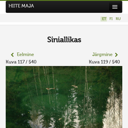
HIITE MAJA
Kodu
ET
FI
RU
Hiite Maja
Tööd
Siniallikas
Hiied
Eelmine
Järgmine
Uudised
Kuva 117 / 540
Kuva 119 / 540
Tegutse
Kuvavõistlused
UUS KUVAVÕISTLUS
Hiite kuvavõistlus 2026
VANEMAD KUVAVÕISTLUSED
Kontakt