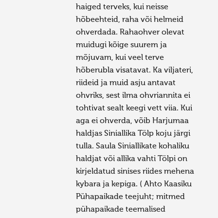
haiged terveks, kui neisse
hõbeehteid, raha või helmeid
ohverdada. Rahaohver olevat
muidugi kõige suurem ja
mõjuvam, kui veel terve
hõberubla visatavat. Ka viljateri,
riideid ja muid asju antavat
ohvriks, sest ilma ohvriannita ei
tohtivat sealt keegi vett viia. Kui
aga ei ohverda, võib Harjumaa
haldjas Siniallika Tölp koju järgi
tulla. Saula Siniallikate kohaliku
haldjat või allika vahti Tölpi on
kirjeldatud sinises riides mehena
kybara ja kepiga. ( Ahto Kaasiku
Pühapaikade teejuht; mitmed
pühapaikade teemalised