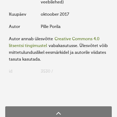
veebilehed)
Kuupäev
oktoober 2017
Autor
Pille Porila
Autor annab ülesvõtte
Creative Commons 4.0
litsentsi tingimustel
vabakasutusse. Ülesvõtet võib
mittetulunduslikel eesmärkidel ja autorile viidates
tasuta kasutada.
id
3530 /
FaLang translation system by Faboba