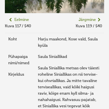
Eelmine
Järgmine
Kuva 117 / 540
Kuva 119 / 540
Koht
Harju maakond, Kose vald, Saula
kyüla
Pühapaiga
Saula Siniallikad
nimi/nimed
Saula Siniallika metsas olev täiesti
Kirjeldus
roheline Siniallikas on nii tervise-
kui ohvriallikas. Ja mitte tavaline
terviseallikas, vaid kõiki haigusi
raviv, kõige enam kyll silma- ja
nahahaigusi. Rahvasuu pajatab,
et Siniallika vesi tegevat kõik