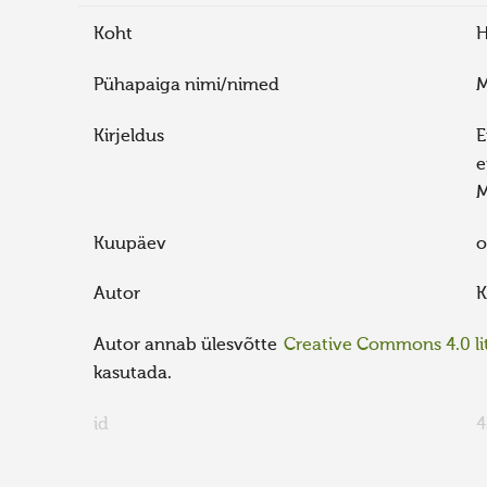
Koht
H
Pühapaiga nimi/nimed
M
Kirjeldus
E
e
M
Kuupäev
o
Autor
K
Autor annab ülesvõtte
Creative Commons 4.0 lit
kasutada.
id
4