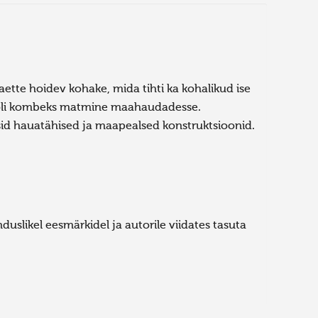
tte hoidev kohake, mida tihti ka kohalikud ise
il oli kombeks matmine maahaudadesse.
id hauatähised ja maapealsed konstruktsioonid.
uslikel eesmärkidel ja autorile viidates tasuta