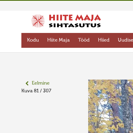
Kodu
Hiite Maja
Tööd
Hiied
Uudis
Eelmine
Kuva 81 / 307