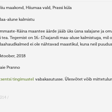
iiu maakond, Hiiumaa vald, Prassi küla
aa-alune kalmistu
mmaste-Käina maantee äärde jääb üks üsna salajane ja omae
i tea. Tegemist on 16.-17.sajandi maa-aluse kalmistuga, m
aahaudkalmed ei ole nähtavad maastikul, kuna neil puudus
ktoober, 2018
aie Pranno
sentsi tingimustel
vabakasutusse. Ülesvõtet võib mittetulund
314 /