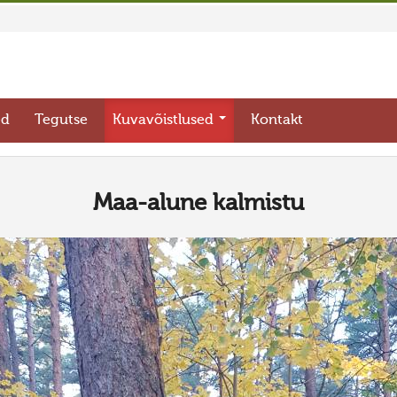
ed
Tegutse
Kuvavõistlused
Kontakt
Maa-alune kalmistu