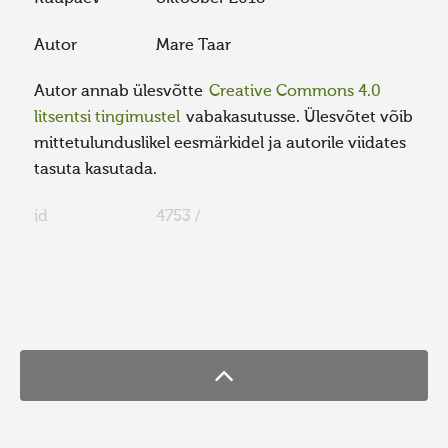
Autor
Mare Taar
Autor annab ülesvõtte
Creative Commons 4.0
litsentsi tingimustel
vabakasutusse. Ülesvõtet võib
mittetulunduslikel eesmärkidel ja autorile viidates
tasuta kasutada.
id
4753 /
FaLang translation system by Faboba