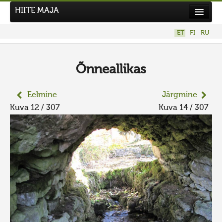
HIITE MAJA
Kodu
ET
FI
RU
Hiite Maja
Tööd
Õnneallikas
Hiied
Eelmine
Järgmine
Uudised
Kuva 12 / 307
Kuva 14 / 307
Tegutse
Kuvavõistlused
UUS KUVAVÕISTLUS
Hiite kuvavõistlus 2026
VANEMAD KUVAVÕISTLUSED
Kontakt