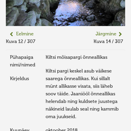
Eelmine
Järgmine
Kuva 12 / 307
Kuva 14 / 307
Pühapaiga
Kiltsi mõisapargi õnneallikas
nimi/nimed
Kiltsi pargi keskel asub väikese
Kirjeldus
saarega õnneallikas. Kui sillalt
münt allikasse visata, siis läheb
soov täide. Jaaniööl õnneallikas
helendab ning kuldsete juustega
näkineid laulab seal ning kammib
oma juukseid.
Kuupäev
oktoober 2018