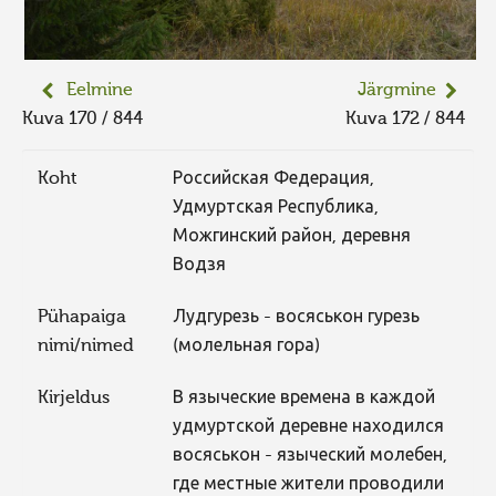
Eelmine
Järgmine
Kuva 170 / 844
Kuva 172 / 844
Koht
Российская Федерация,
Удмуртская Республика,
Можгинский район, деревня
Водзя
Pühapaiga
Лудгурезь - восяськон гурезь
nimi/nimed
(молельная гора)
Kirjeldus
В языческие времена в каждой
удмуртской деревне находился
восяськон - языческий молебен,
где местные жители проводили