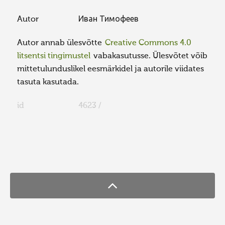
Autor
Иван Тимофеев
Autor annab ülesvõtte
Creative Commons 4.0
litsentsi tingimustel
vabakasutusse. Ülesvõtet võib
mittetulunduslikel eesmärkidel ja autorile viidates
tasuta kasutada.
id
4623 /
FaLang translation system by Faboba