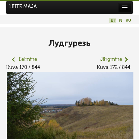
HIITE MAJA
Kodu
ET
FI
RU
Hiite Maja
Tööd
Лудгурезь
Hiied
Eelmine
Järgmine
Uudised
Kuva 170 / 844
Kuva 172 / 844
Tegutse
Kuvavõistlused
UUS KUVAVÕISTLUS
Hiite kuvavõistlus 2026
VANEMAD KUVAVÕISTLUSED
Kontakt