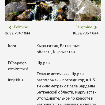
Eelmine
Järgmine
Kuva 794 / 844
Kuva 796 / 844
Koht
Кыргызстан, Баткенская
область, Кыргызстан
Pühapaiga
Шүдүман
nimi/nimed
Теплые источники Шүдүман
Kirjeldus
расположены посреди гор, в 4-5-
ти километрах от села Зардалы
Баткенской области, Кыргызстан
Это удивительное по красоте и
нетронутости человеком святое