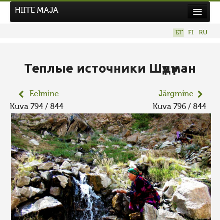
HIITE MAJA
Kodu
ET
FI
RU
Hiite Maja
Tööd
Теплые источники Шүдүман
Hiied
Eelmine
Järgmine
Uudised
Kuva 794 / 844
Kuva 796 / 844
Tegutse
Kuvavõistlused
UUS KUVAVÕISTLUS
Hiite kuvavõistlus 2026
VANEMAD KUVAVÕISTLUSED
Kontakt