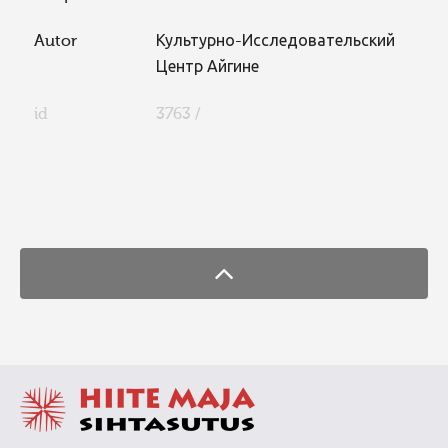
Autor
Культурно-Исследовательский
Центр Айгине
id
3763 /
FaLang translation system by Faboba