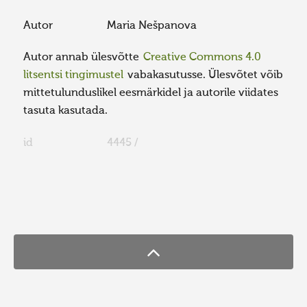
Autor
Maria Nešpanova
Autor annab ülesvõtte
Creative Commons 4.0
litsentsi tingimustel
vabakasutusse. Ülesvõtet võib
mittetulunduslikel eesmärkidel ja autorile viidates
tasuta kasutada.
id
4445 /
FaLang translation system by Faboba