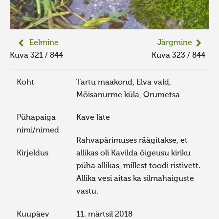
Eelmine
Järgmine
Kuva 321 / 844
Kuva 323 / 844
Koht
Tartu maakond, Elva vald,
Mõisanurme küla, Orumetsa
Pühapaiga
Kave läte
nimi/nimed
Rahvapärimuses räägitakse, et
Kirjeldus
allikas oli Kavilda õigeusu kiriku
püha allikas, millest toodi ristivett.
Allika vesi aitas ka silmahaiguste
vastu.
Kuupäev
11. märtsil 2018