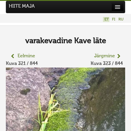
HIITE MAJA
Kodu
ET
FI
RU
Hiite Maja
Tööd
varakevadine Kave läte
Hiied
Eelmine
Järgmine
Uudised
Kuva 321 / 844
Kuva 323 / 844
Tegutse
Kuvavõistlused
UUS KUVAVÕISTLUS
Hiite kuvavõistlus 2026
VANEMAD KUVAVÕISTLUSED
Kontakt