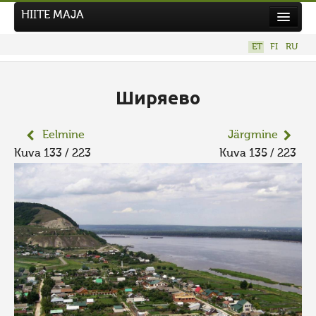
HIITE MAJA
Kodu
ET
FI
RU
Hiite Maja
Tööd
Ширяево
Hiied
Eelmine
Järgmine
Uudised
Kuva 133 / 223
Kuva 135 / 223
Tegutse
Kuvavõistlused
UUS KUVAVÕISTLUS
Hiite kuvavõistlus 2026
VANEMAD KUVAVÕISTLUSED
Kontakt