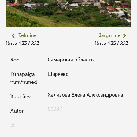
Eelmine
Järgmine
Kuva 133 / 223
Kuva 135 / 223
Koht
Самарская область
Pühapaiga
Ширяево
nimi/nimed
Хализова Елена Александровна
Kuupäev
5038 /
Autor
id