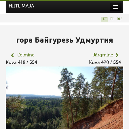
HIITE MAJA
Kodu
ET
FI
RU
Hiite Maja
Tööd
гора Байгурезь Удмуртия
Hiied
Eelmine
Järgmine
Uudised
Kuva 418 / 554
Kuva 420 / 554
Tegutse
Kuvavõistlused
UUS KUVAVÕISTLUS
Hiite kuvavõistlus 2026
VANEMAD KUVAVÕISTLUSED
Kontakt