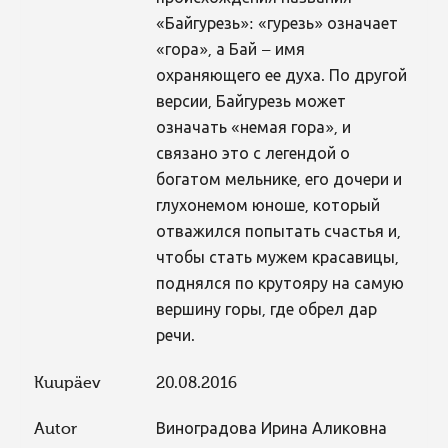
«Байгурезь»: «гурезь» означает
«гора», а Бай – имя
охраняющего ее духа. По другой
версии, Байгурезь может
означать «немая гора», и
связано это с легендой о
богатом мельнике, его дочери и
глухонемом юноше, который
отважился попытать счастья и,
чтобы стать мужем красавицы,
поднялся по крутояру на самую
вершину горы, где обрел дар
речи.
Kuupäev
20.08.2016
Autor
Виноградова Ирина Аликовна