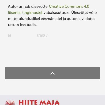
Autor annab ülesvõtte
Creative Commons 4.0
litsentsi tingimustel
vabakasutusse. Ülesvõtet võib
mittetulunduslikel eesmärkidel ja autorile viidates
tasuta kasutada.
id
5068 /
FaLang translation system by Faboba