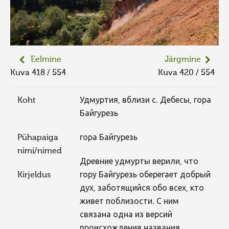
Eelmine
Järgmine
Kuva 418 / 554
Kuva 420 / 554
Koht
Удмуртия, вблизи с. Дебесы, гора
Байгурезь
Pühapaiga
гора Байгурезь
nimi/nimed
Древние удмурты верили, что
Kirjeldus
гору Байгурезь оберегает добрый
дух, заботящийся обо всех, кто
живет поблизости. С ним
связана одна из версий
происхождения названия