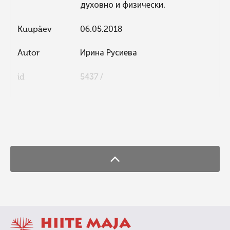
духовно и физически.
Kuupäev
06.05.2018
Autor
Ирина Русиева
id
5437 /
FaLang translation system by Faboba