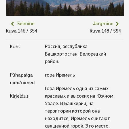
Eelmine
Järgmine
Kuva 146 / 554
Kuva 148 / 554
Koht
Россия, республика
Башкортостан, Белорецкий
район.
Pühapaiga
гора Иремель
nimi/nimed
Гора Иремель одна из самых
Kirjeldus
красивых и высоких на Южном
Урале. В Башкирии, на
территории которой она
находится, Иремель считают
священной горой. Это место,