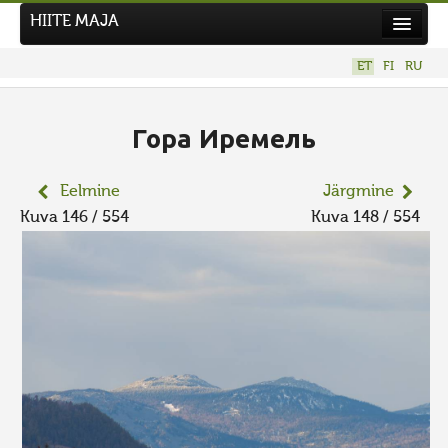
HIITE MAJA
Kodu
ET
FI
RU
Hiite Maja
Tööd
Гора Иремель
Hiied
Eelmine
Järgmine
Uudised
Kuva 146 / 554
Kuva 148 / 554
Tegutse
Kuvavõistlused
UUS KUVAVÕISTLUS
Hiite kuvavõistlus 2026
VANEMAD KUVAVÕISTLUSED
Kontakt