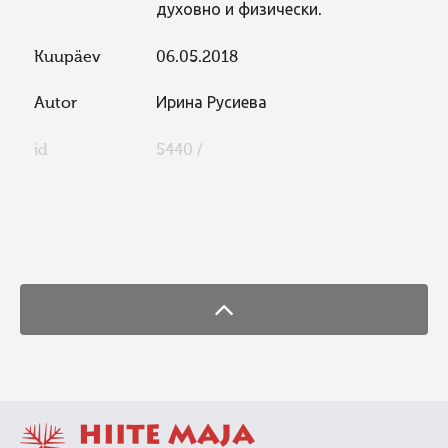
духовно и физически.
Kuupäev
06.05.2018
Autor
Ирина Русиева
id
5440 /
FaLang translation system by Faboba