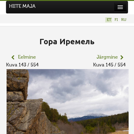
HIITE MAJA
Kodu
ET
FI
RU
Hiite Maja
Tööd
Гора Иремель
Hiied
Eelmine
Järgmine
Uudised
Kuva 143 / 554
Kuva 145 / 554
Tegutse
Kuvavõistlused
UUS KUVAVÕISTLUS
Hiite kuvavõistlus 2026
VANEMAD KUVAVÕISTLUSED
Kontakt