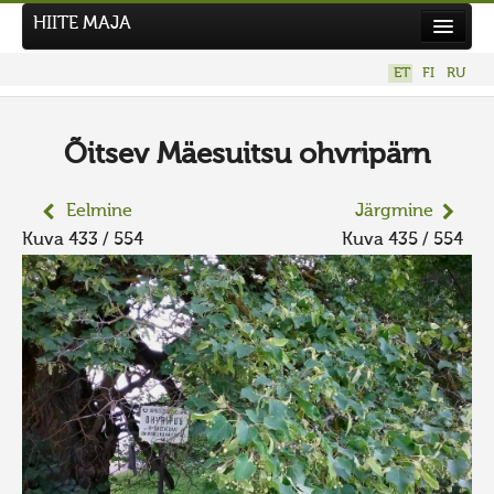
HIITE MAJA
Kodu
ET
FI
RU
Hiite Maja
Tööd
Õitsev Mäesuitsu ohvripärn
Hiied
Eelmine
Järgmine
Uudised
Kuva 433 / 554
Kuva 435 / 554
Tegutse
Kuvavõistlused
UUS KUVAVÕISTLUS
Hiite kuvavõistlus 2026
VANEMAD KUVAVÕISTLUSED
Kontakt