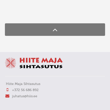
FaLang translation system by Faboba
Hiite Maja Sihtasutus
+372 56 686 892
juhatus@hiis.ee