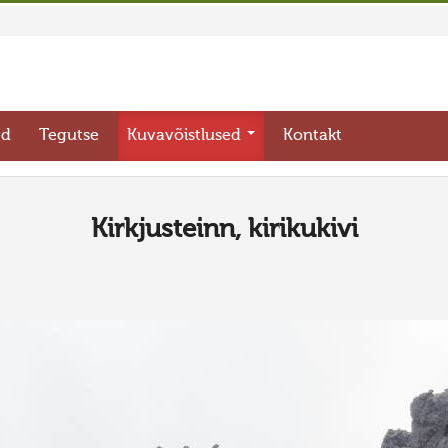
ed
Tegutse
Kuvavõistlused
Kontakt
Kirkjusteinn, kirikukivi