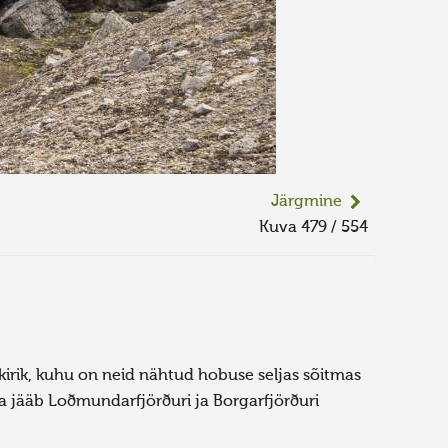
Järgmine
Kuva 479 / 554
kirik, kuhu on neid nähtud hobuse seljas sõitmas
ja jääb Loðmundarfjörðuri ja Borgarfjörðuri