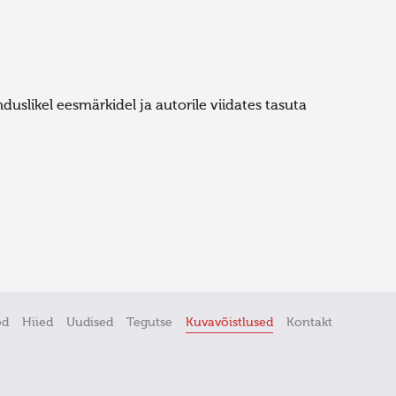
uslikel eesmärkidel ja autorile viidates tasuta
öd
Hiied
Uudised
Tegutse
Kuvavõistlused
Kontakt