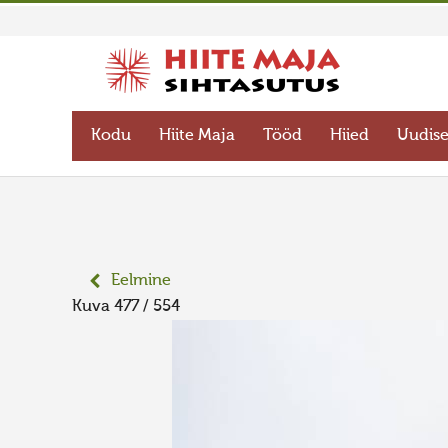
Kodu
Hiite Maja
Tööd
Hiied
Uudis
Eelmine
Kuva 477 / 554