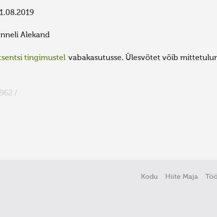
1.08.2019
nneli Alekand
sentsi tingimustel
vabakasutusse. Ülesvõtet võib mittetulund
962 /
Kodu
Hiite Maja
Tö