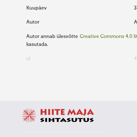
Kuupäev
3
Autor
A
Autor annab ülesvõtte
Creative Commons 4.0 lit
kasutada.
id
4
FaLang translation system by Faboba