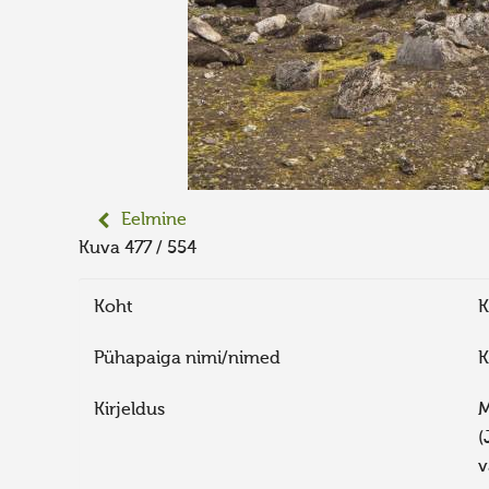
Eelmine
Kuva 477 / 554
Koht
K
Pühapaiga nimi/nimed
K
Kirjeldus
M
(
v