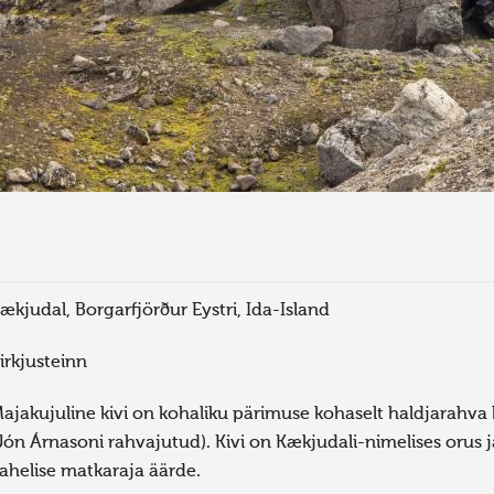
ækjudal, Borgarfjörður Eystri, Ida-Island
irkjusteinn
ajakujuline kivi on kohaliku pärimuse kohaselt haldjarahva 
Jón Árnasoni rahvajutud). Kivi on Kækjudali-nimelises orus 
ahelise matkaraja äärde.