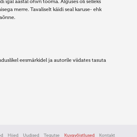
di igal aastal ohvri tooma. Alguses oli selleks
sega merre. Tavaliselt käidi seal karuse- ehk
jaõnne.
uslikel eesmärkidel ja autorile viidates tasuta
öd
Hiied
Uudised
Tegutse
Kuvavõistlused
Kontakt