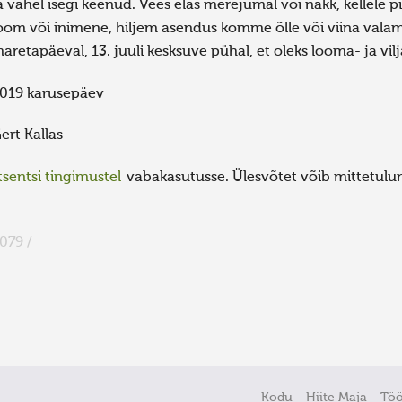
a vahel isegi keenud. Vees elas merejumal või näkk, kellele pi
oom või inimene, hiljem asendus komme õlle või viina valami
aretapäeval, 13. juuli kesksuve pühal, et oleks looma- ja vil
019 karusepäev
ert Kallas
sentsi tingimustel
vabakasutusse. Ülesvõtet võib mittetulund
079 /
Kodu
Hiite Maja
Tö