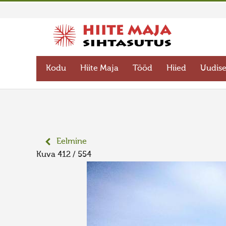
Kodu
Hiite Maja
Tööd
Hiied
Uudis
Eelmine
Kuva 412 / 554