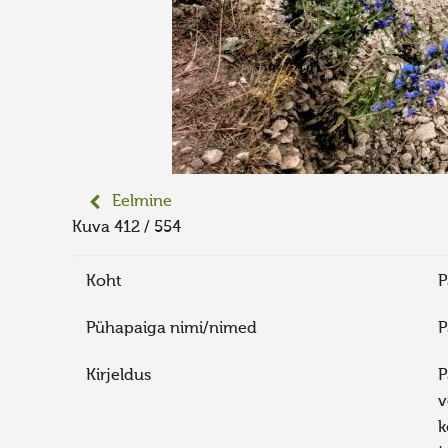
Eelmine
Kuva 412 / 554
Koht
P
Pühapaiga nimi/nimed
P
Kirjeldus
P
v
k