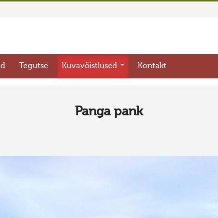
ed
Tegutse
Kuvavõistlused
Kontakt
Panga pank