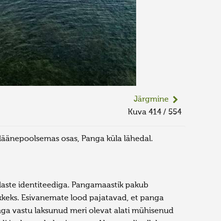
Järgmine
Kuva 414 / 554
äänepoolsemas osas, Panga küla lähedal.
laste identiteediga. Pangamaastik pakub
ekkeks. Esivanemate lood pajatavad, et panga
ga vastu laksunud meri olevat alati mühisenud