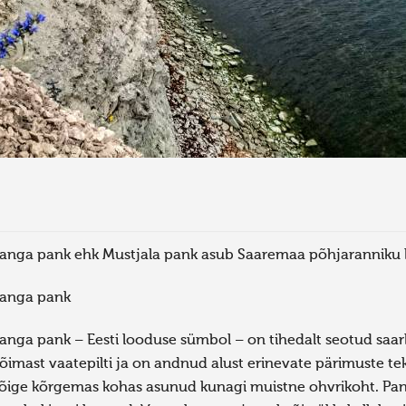
anga pank ehk Mustjala pank asub Saaremaa põhjaranniku l
anga pank
anga pank – Eesti looduse sümbol – on tihedalt seotud saar
õimast vaatepilti ja on andnud alust erinevate pärimuste t
õige kõrgemas kohas asunud kunagi muistne ohvrikoht. Pan