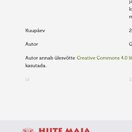
j
l
m
Kuupäev
2
Autor
G
Autor annab ülesvõtte
Creative Commons 4.0 lit
kasutada.
id
5
FaLang translation system by Faboba