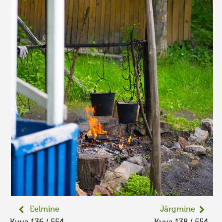
Eelmine
Järgmine