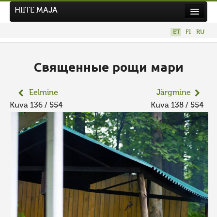
HIITE MAJA
Kodu
ET
FI
RU
Hiite Maja
Tööd
Священные рощи мари
Hiied
Eelmine
Järgmine
Uudised
Kuva 136 / 554
Kuva 138 / 554
Tegutse
Kuvavõistlused
UUS KUVAVÕISTLUS
Hiite kuvavõistlus 2026
VANEMAD KUVAVÕISTLUSED
Kontakt