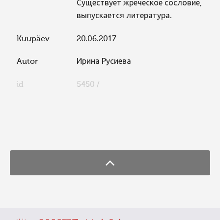
Существует жреческое сословие,
выпускается литература.
Kuupäev
20.06.2017
Autor
Ирина Русиева
id
5450 /
FaLang translation system by Faboba