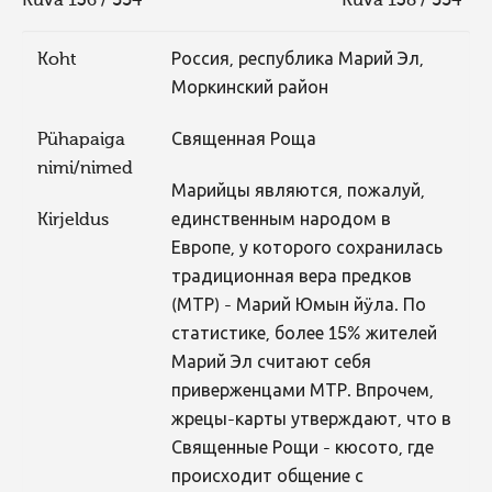
Kuva 136 / 554
Kuva 138 / 554
Koht
Россия, республика Марий Эл,
Моркинский район
Pühapaiga
Священная Роща
nimi/nimed
Марийцы являются, пожалуй,
Kirjeldus
единственным народом в
Европе, у которого сохранилась
традиционная вера предков
(МТР) - Марий Юмын йÿла. По
статистике, более 15% жителей
Марий Эл считают себя
приверженцами МТР. Впрочем,
жрецы-карты утверждают, что в
Священные Рощи - кюсото, где
происходит общение с