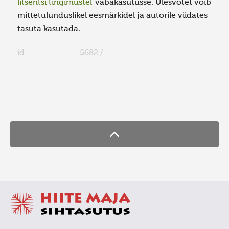
litsentsi tingimustel
vabakasutusse. Ülesvõtet võib
mittetulunduslikel eesmärkidel ja autorile viidates
tasuta kasutada.
id
5682 /
FaLang translation system by Faboba