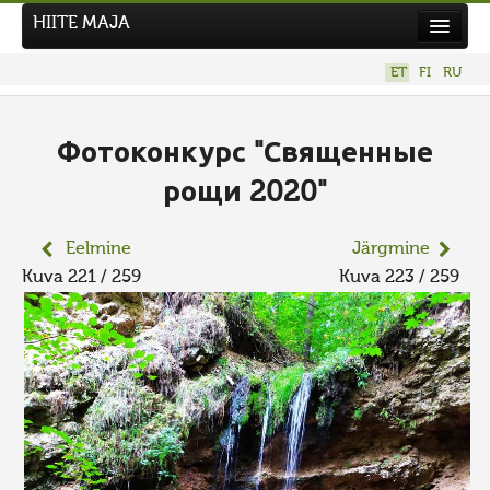
HIITE MAJA
Kodu
ET
FI
RU
Hiite Maja
Tööd
Фотоконкурс "Священные
Hiied
рощи 2020"
Uudised
Eelmine
Järgmine
Tegutse
Kuva 221 / 259
Kuva 223 / 259
Kuvavõistlused
UUS KUVAVÕISTLUS
Hiite kuvavõistlus 2026
VANEMAD KUVAVÕISTLUSED
Kontakt