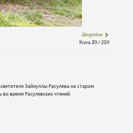
Järgmine
Kuva 39 / 259
осветителя Зайнуллы Расулева на старом
 во время Расулевских чтений.