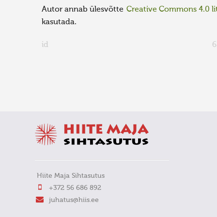
Autor annab ülesvõtte
Creative Commons 4.0 lit
kasutada.
id
6
FaLang translation system by Faboba
Hiite Maja Sihtasutus
+372 56 686 892
juhatus@hiis.ee