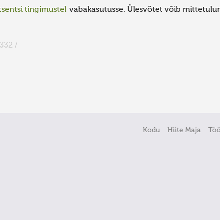
sentsi tingimustel
vabakasutusse. Ülesvõtet võib mittetulund
332 /
Kodu
Hiite Maja
Tö