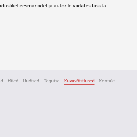
uslikel eesmärkidel ja autorile viidates tasuta
öd
Hiied
Uudised
Tegutse
Kuvavõistlused
Kontakt