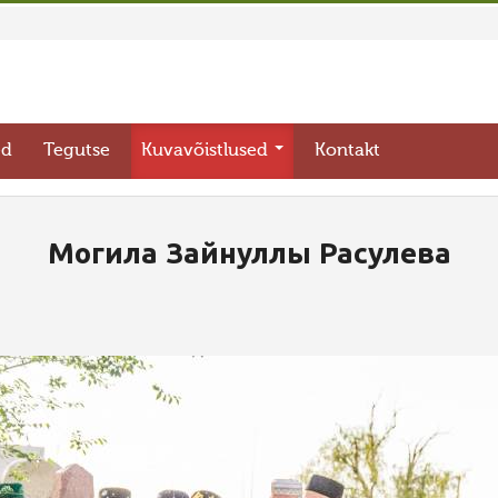
ed
Tegutse
Kuvavõistlused
Kontakt
Могила Зайнуллы Расулева