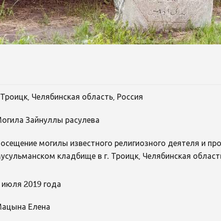
.Троицк, Челябинская область, Россия
огила Зайнуллы расулева
осещение могилы известного религиозного деятеля и пр
усульманском кладбище в г. Троицк, Челябинская область
 июля 2019 года
ацына Елена