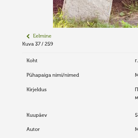
Eelmine
Kuva 37 / 259
Koht
г
Pühapaiga nimi/nimed
М
Kirjeldus
П
м
Kuupäev
5
Autor
М