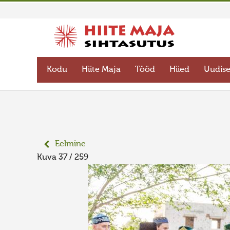
Kodu
Hiite Maja
Tööd
Hiied
Uudis
Eelmine
Kuva 37 / 259