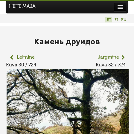
HIITE MAJA
Kodu
ET
FI
RU
Hiite Maja
Tööd
Камень друидов
Hiied
Eelmine
Järgmine
Uudised
Kuva 30 / 724
Kuva 32 / 724
Tegutse
Kuvavõistlused
UUS KUVAVÕISTLUS
Hiite kuvavõistlus 2026
VANEMAD KUVAVÕISTLUSED
Kontakt