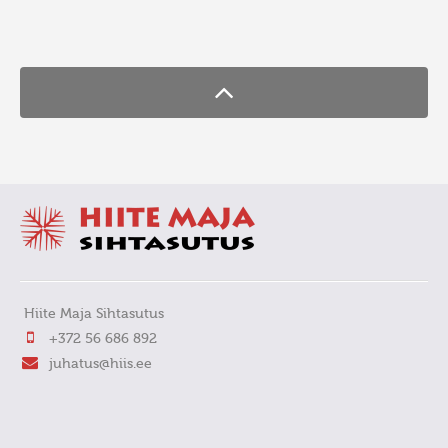
FaLang translation system by Faboba
Hiite Maja Sihtasutus
+372 56 686 892
juhatus@hiis.ee