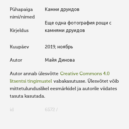
Pühapaiga
Камни друидов
nimi/nimed
Еще одна фотография рощи с
Kirjeldus
камнями друидов
Kuupäev
2019, ноябрь
Autor
Майя Динова
Autor annab ülesvõtte
Creative Commons 4.0
litsentsi tingimustel
vabakasutusse. Ülesvõtet võib
mittetulunduslikel eesmärkidel ja autorile viidates
tasuta kasutada.
id
6572 /