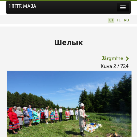
HIITE MAJA
Kodu
ET
FI
RU
Hiite Maja
Tööd
Шелык
Hiied
Järgmine
Uudised
Kuva 2 / 724
Tegutse
Kuvavõistlused
UUS KUVAVÕISTLUS
Hiite kuvavõistlus 2026
VANEMAD KUVAVÕISTLUSED
Kontakt