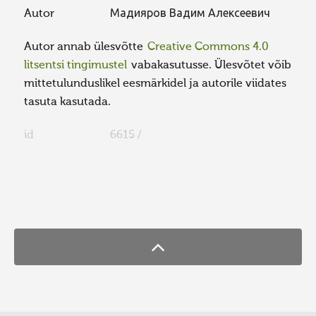
Autor
Мадияров Вадим Алексеевич
Autor annab ülesvõtte
Creative Commons 4.0
litsentsi tingimustel
vabakasutusse. Ülesvõtet võib
mittetulunduslikel eesmärkidel ja autorile viidates
tasuta kasutada.
id
6615 /
FaLang translation system by Faboba