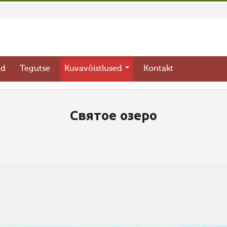
ed
Tegutse
Kuvavõistlused
Kontakt
Святое озеро