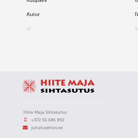
Kuupäev
0
Autor
Г
id
5
FaLang translation system by Faboba
Hiite Maja Sihtasutus
+372 56 686 892
juhatus@hiis.ee