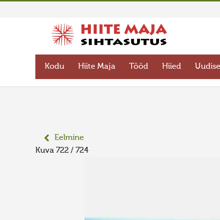
Kodu
Hiite Maja
Tööd
Hiied
Uudis
Eelmine
Kuva 722 / 724