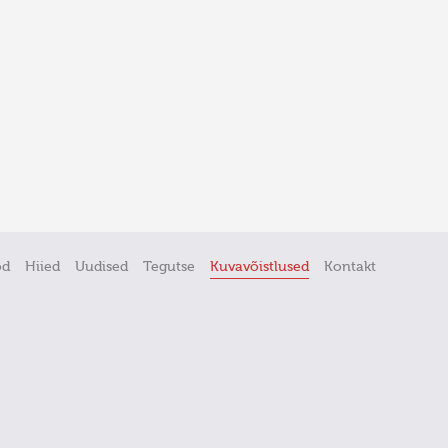
öd
Hiied
Uudised
Tegutse
Kuvavõistlused
Kontakt