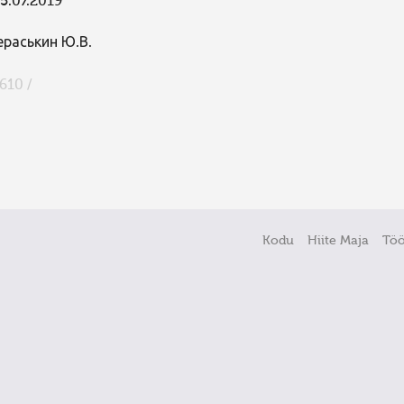
5.07.2019
ераськин Ю.В.
610 /
Kodu
Hiite Maja
Tö