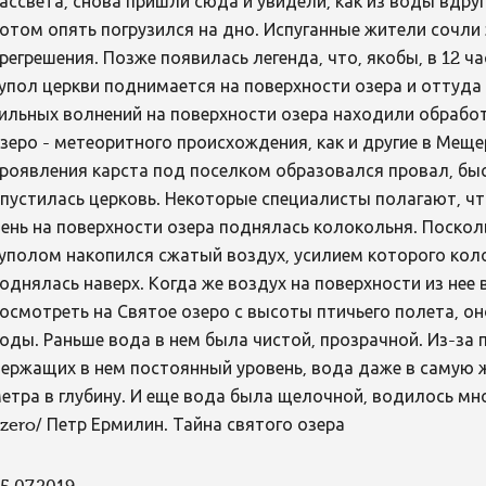
ассвета, снова пришли сюда и увидели, как из воды вдру
отом опять погрузился на дно. Испуганные жители сочл
регрешения. Позже появилась легенда, что, якобы, в 12 
упол церкви поднимается на поверхности озера и оттуд
ильных волнений на поверхности озера находили обрабо
зеро - метеоритного происхождения, как и другие в Мещер
роявления карста под поселком образовался провал, бы
пустилась церковь. Некоторые специалисты полагают, что
ень на поверхности озера поднялась колокольня. Поскол
уполом накопился сжатый воздух, усилием которого кол
однялась наверх. Когда же воздух на поверхности из нее 
осмотреть на Святое озеро с высоты птичьего полета, о
оды. Раньше вода в нем была чистой, прозрачной. Из-з
ержащих в нем постоянный уровень, вода даже в самую 
етра в глубину. И еще вода была щелочной, водилось мног
zero/ Петр Ермилин. Тайна святого озера