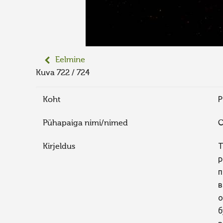
Eelmine
Kuva 722 / 724
Koht
Р
Pühapaiga nimi/nimed
C
Kirjeldus
Т
р
п
в
о
б