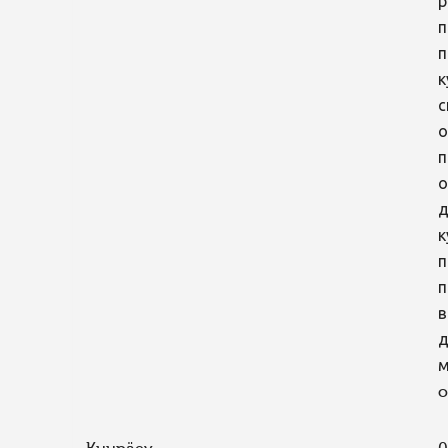
р
п
п
к
с
о
п
о
д
к
п
п
в
д
м
o