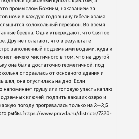
г поднялся церковный купол с крестом, а
и это промыслом Божиим, наказанием за
часов ночи в каждую годовщину гибели храма
а слышится колокольный перезвон. Во время
танные бревна. Одни утверждают, что Святое
е. Другие полагают, что в результате
стро заполненный подземными водами, куда и
 нет ничего мистичного в том, что на другой
ьку она была достаточно герметичной, под
окольня оторвалась от основного здания и
вышел, она опустилась на дно. Если
но напоминает грушу или готовую упасть каплю
а подземных ключей, подпитывающих озеро и
жаркую погоду прогревалась только на 2—2,5
о рыбы. https://www.pravda.ru/districts/7220-